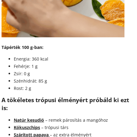
Tápérték 100 g-ban:
Energia: 360 kcal
Fehérje: 1 g
Zsír: 0 g
Szénhidrát: 85 g
Rost: 2 g
A tökéletes trópusi élményért próbáld ki ezt
is:
Natúr kesudió
– remek párosítás a mangóhoz
Kókuszchips
– trópusi társ
Szárított papaya
– az extra élményért