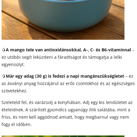
🥭
A mango tele van antioxidánsokkal, A-, C- és B6-vitaminnal
–
ez utóbbi segít leküzdeni a fáradtságot és támogatja a lelki
egyensúlyt.
🥭
Már egy adag (30 g) is fedezi a napi mangánszükségletet
– ez
az ásványi anyag hozzájárul az erős csontokhoz és az egészséges
szövetekhez.
Szeleteld fel, és varázsolj a konyhában. Adj egy kis lendületet az
ételeidnek. A szárított gyümölcs ugyanúgy illik salátába, mint a
friss, és nem kell aggódnod amiatt, hogy megbarnul vagy nem
fogy el időben.