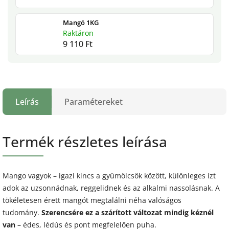
Mangó 1KG
Raktáron
9 110 Ft
Leírás
Paramétereket
Termék részletes leírása
Mango vagyok – igazi kincs a gyümölcsök között, különleges ízt
adok az uzsonnádnak, reggelidnek és az alkalmi nassolásnak. A
tökéletesen érett mangót megtalálni néha valóságos
tudomány.
Szerencsére ez a szárított változat mindig kéznél
van
– édes, lédús és pont megfelelően puha.