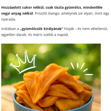
Hozzáadott cukor nélkül, csak tiszta gyümölcs, mindenféle
vegyi anyag nélkül
. Frissítő mango, amelynek íze olyan, mint egy
nyaralás.
Indiában a
„gyümölcsök királyának”
hívják – és nem véletlenül,
egyetlen darab, és máris szebb a napod.