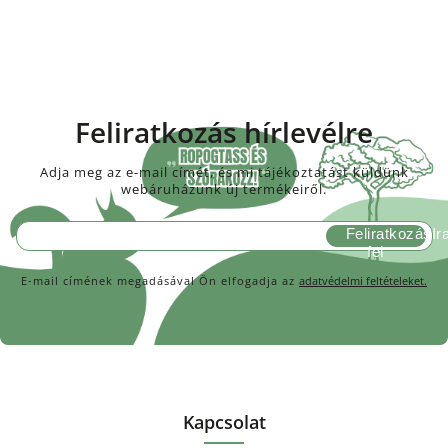
Feliratkozás hírlevélre
Adja meg az e-mail címét, és mi tájékoztatást küldünk
webáruházunk új termékeiről.
Feliratkozás
E-mail címének megadásával Ön elfogadja az
adatvédelmi feltételeket.
Kapcsolat