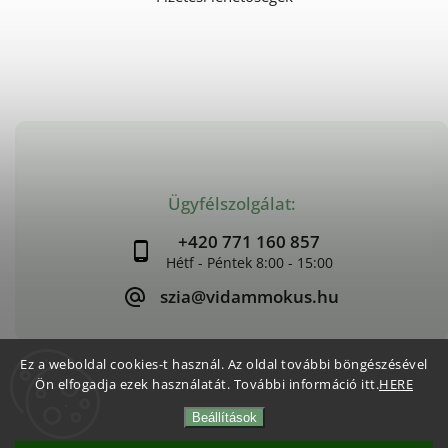
Ügyfélszolgálat:
+420 771 160 857
szia@vidammokus.hu
Ez a weboldal cookies-t használ. Az oldal további böngészésével
Ön elfogadja ezek használatát. További információ itt.
HERE
Copyright 2026
Vidám Mókus
. Minden jog fenntartva.
Beállítások
Süti beállítások szerkesztése