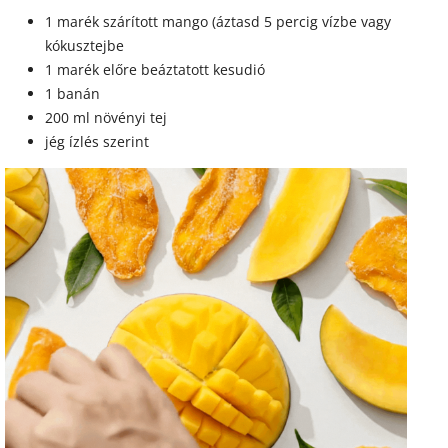
1 marék szárított mango (áztasd 5 percig vízbe vagy
kókusztejbe
1 marék előre beáztatott kesudió
1 banán
200 ml növényi tej
jég ízlés szerint