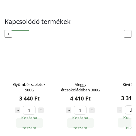
Kapcsolódó termékek
Previous
Next
Gyömbér szeletek
Meggy
Kiwi 5
500G
étcsokoládéban 300G
3 310
3 440 Ft
4 410 Ft
Kosár
Kosárba
Kosárba
tesze
teszem
teszem