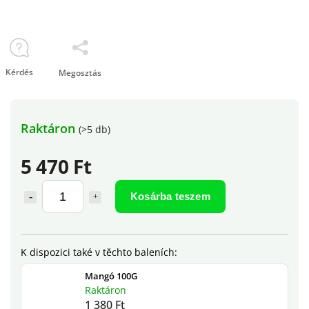
Kérdés
Megosztás
Raktáron
(>5 db)
5 470 Ft
Kosárba teszem
Mangó 100G
Raktáron
1 380 Ft