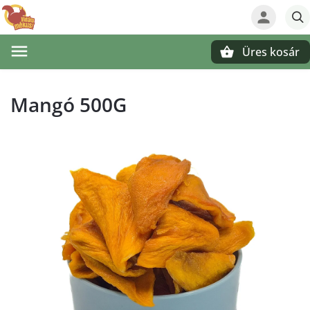
Üres kosár
Keresés
Mangó 500G