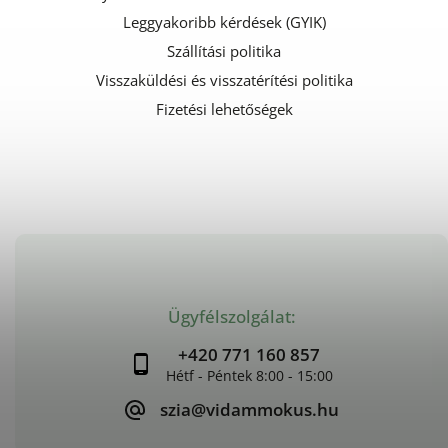
Leggyakoribb kérdések (GYIK)
Szállítási politika
Visszaküldési és visszatérítési politika
Fizetési lehetőségek
Ügyfélszolgálat:
+420 771 160 857
szia@vidammokus.hu