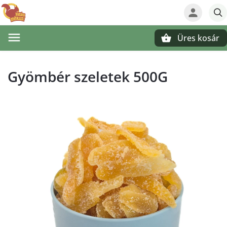
Üres kosár
Keresés
Gyömbér szeletek 500G