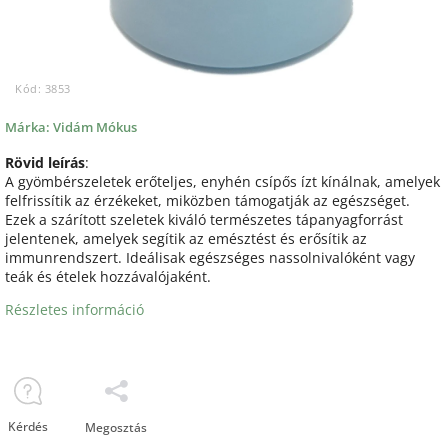
Kód:
3853
Márka:
Vidám Mókus
Rövid leírás
:
A gyömbérszeletek erőteljes, enyhén csípős ízt kínálnak, amelyek
felfrissítik az érzékeket, miközben támogatják az egészséget.
Ezek a szárított szeletek kiváló természetes tápanyagforrást
jelentenek, amelyek segítik az emésztést és erősítik az
immunrendszert. Ideálisak egészséges nassolnivalóként vagy
teák és ételek hozzávalójaként.
Részletes információ
Kérdés
Megosztás