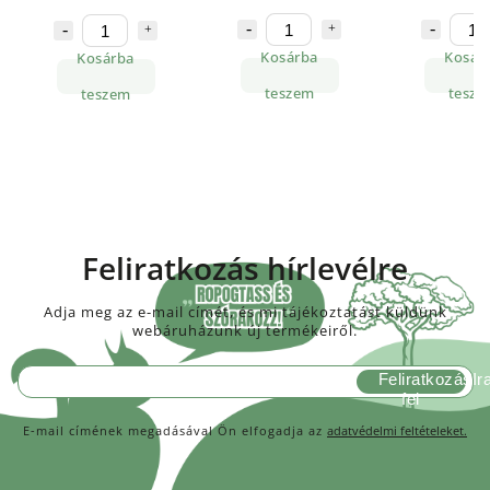
Kosárba
Kosár
Kosárba
teszem
tesze
teszem
Feliratkozás hírlevélre
Adja meg az e-mail címét, és mi tájékoztatást küldünk
webáruházunk új termékeiről.
Feliratkozás
E-mail címének megadásával Ön elfogadja az
adatvédelmi feltételeket.