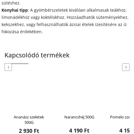
sütéshez.
Konyhai tipp
: A gyömbérszeletek kiválóan alkalmasak teákhoz,
limonádékhoz vagy koktélokhoz. Hozzáadhatók süteményekhez,
kekszekhez, vagy felhasználhatók ázsiai ételek ízesítésére az íz
fokozása érdekében.
Kapcsolódó termékek
Previous
Next
Ananász szeletek
Narancshéj 500G
Pomelo szele
500G
4 190 Ft
4 150
2 930 Ft