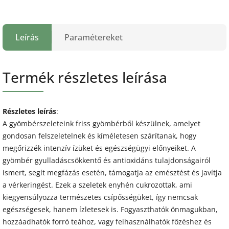
Leírás
Paramétereket
Termék részletes leírása
Részletes leírás
:
A gyömbérszeleteink friss gyömbérből készülnek, amelyet
gondosan felszeletelnek és kíméletesen szárítanak, hogy
megőrizzék intenzív ízüket és egészségügyi előnyeiket. A
gyömbér gyulladáscsökkentő és antioxidáns tulajdonságairól
ismert, segít megfázás esetén, támogatja az emésztést és javítja
a vérkeringést. Ezek a szeletek enyhén cukrozottak, ami
kiegyensúlyozza természetes csípősségüket, így nemcsak
egészségesek, hanem ízletesek is. Fogyaszthatók önmagukban,
hozzáadhatók forró teához, vagy felhasználhatók főzéshez és