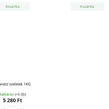
Kosárba
Kosárba
nász szeletek 1KG
Raktáron
(>5 db)
5 280 Ft