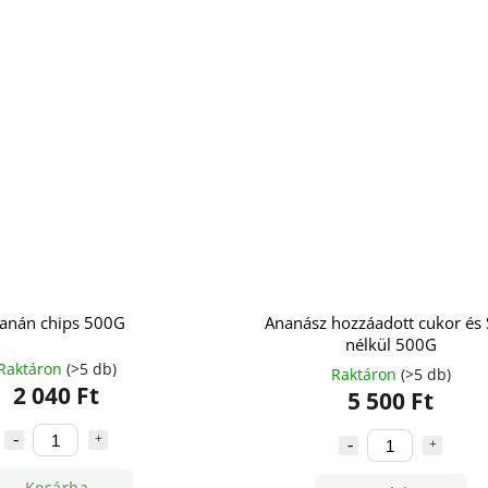
anán chips 500G
Ananász hozzáadott cukor és
nélkül 500G
Raktáron
(>5 db)
Raktáron
(>5 db)
2 040 Ft
5 500 Ft
Kosárba