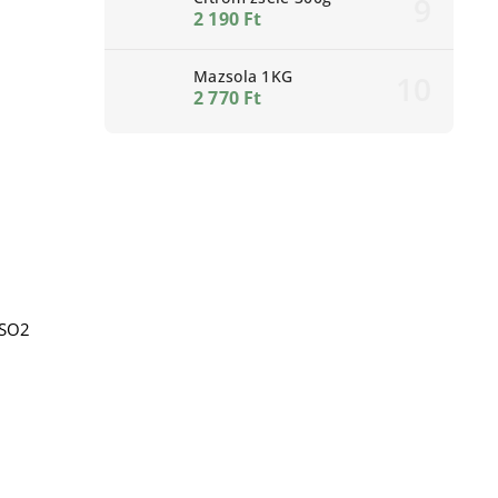
2 190 Ft
Mazsola 1KG
2 770 Ft
 SO2