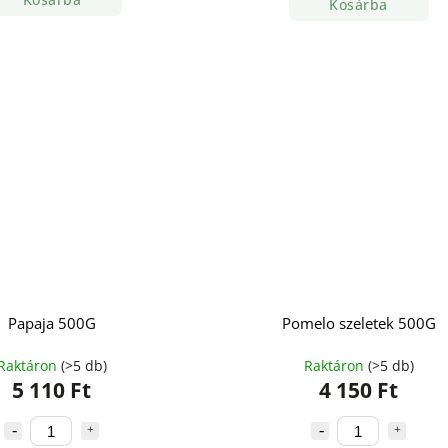
Kosárba
Papaja 500G
Pomelo szeletek 500G
Raktáron
(>5 db)
Raktáron
(>5 db)
5 110 Ft
4 150 Ft