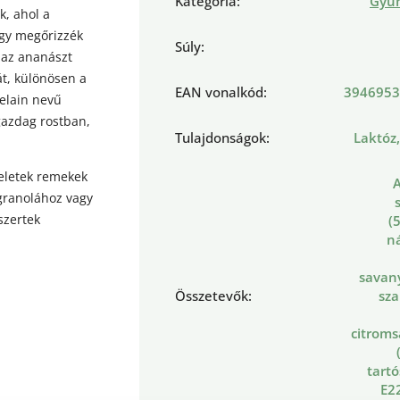
Kategória
:
Gyü
k, ahol a
ogy megőrizzék
Súly
:
 az ananászt
át, különösen a
EAN vonalkód
:
3946953
elain nevű
gazdag rostban,
Tulajdonságok
:
Laktóz
eletek remekek
granolához vagy
szertek
(
n
savan
Összetevők
:
sza
citroms
tartó
E2