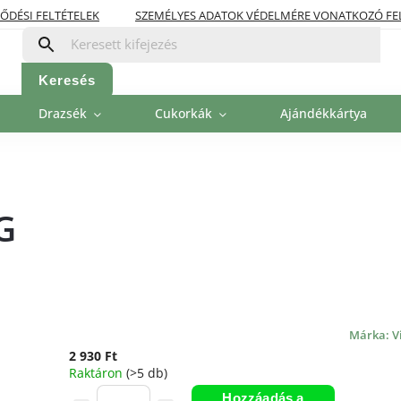
ŐDÉSI FELTÉTELEK
SZEMÉLYES ADATOK VÉDELMÉRE VONATKOZÓ FE
OLITIKA
FIZETÉSI LEHETŐSÉGEK
Keresés
Drazsék
Cukorkák
Ajándékkártya
G
Márka:
V
2 930 Ft
Raktáron
(>5 db)
Hozzáadás a