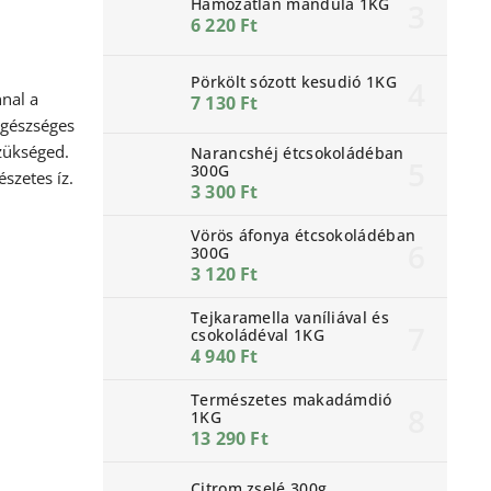
Hámozatlan mandula 1KG
6 220 Ft
Pörkölt sózott kesudió 1KG
nnal a
7 130 Ft
egészséges
zükséged.
Narancshéj étcsokoládéban
300G
észetes íz.
3 300 Ft
Vörös áfonya étcsokoládéban
300G
3 120 Ft
Tejkaramella vaníliával és
csokoládéval 1KG
4 940 Ft
Természetes makadámdió
1KG
13 290 Ft
Citrom zselé 300g