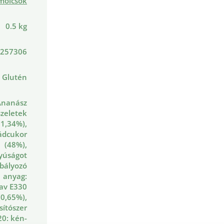
mölcsök
0.5 kg
257306
, Glutén
Ananász
szeletek
51,34%),
ádcukor
(48%),
yúságot
bályozó
anyag:
av E330
(0,65%),
sítószer
20: kén-