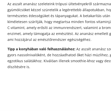
Az aszalt ananász szeleteink trópusi ültetvényekről származna
gyümölcsöket kézzel szüretelik a legérettebb állapotukban, h
természetes édességüket és tápanyagukat. A betakarítás után
kíméletesen szárítják, hogy megtartsa minden fontos vitaminj
C-vitamint, amely erősíti az immunrendszert, valamint a brom
enzimet, amely támogatja az emésztést. Az ananász emellett 
ami hozzájárul az emésztőrendszer egészségéhez.
Tipp a konyhában való felhasználáshoz:
Az aszalt ananász sz
gyors nassolnivalóként, de hozzáadhatod őket házi müzlihez, 
egzotikus salátákhoz. Kiválóan illenek smoothie-khoz vagy des
díszítésére is.