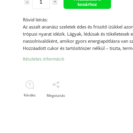
kosárhoz
Rövid leírás:
Az aszalt ananász szeletek édes és frissítő ízükkel azo
trópusi nyarat idézik. Lágyak, lédúsak és tökéletesek 
nassolnivalóként, amikor gyors energiapótlásra van s
Hozzáadott cukor és tartósítószer nélkül – tiszta, term
Részletes információ
Kérdés
Megosztás