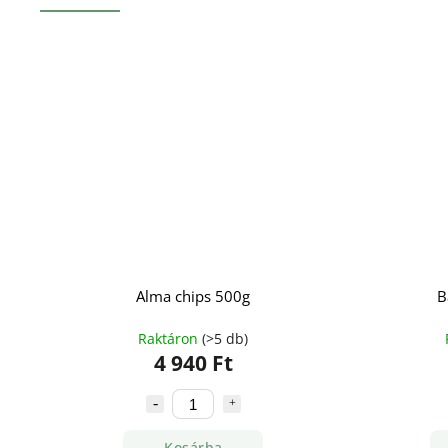
Alma chips 500g
B
Raktáron
(>5 db)
4 940 Ft
Kosárba