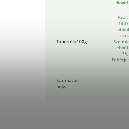
dioxid
Kcal:
1407,
ebből
zsír
Tápérték/100g
:
Szénhid
ebből
75,
Fehérje:
Származási
hely
: