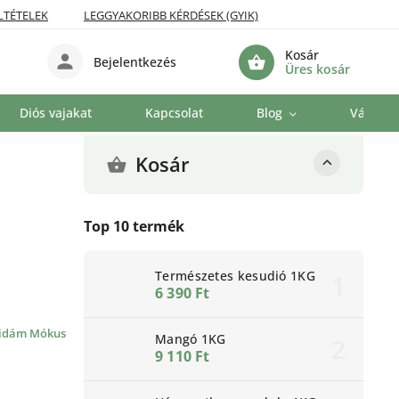
LTÉTELEK
LEGGYAKORIBB KÉRDÉSEK (GYIK)
Kosár
Bejelentkezés
Üres kosár
Diós vajakat
Kapcsolat
Blog
Vállala
Kosár
Top 10 termék
Természetes kesudió 1KG
6 390 Ft
idám Mókus
Mangó 1KG
9 110 Ft