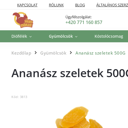
KAPCSOLAT
RÓLUNK
BLOG
ÁLTALÁNOS SZERZ
SZÁLLÍTÁSI POLITIKA
VISSZAKÜLDÉSI ÉS VISSZATÉRÍTÉSI P
Ügyfélszolgálat:
+420 771 160 857
Diófélék
Gyümölcsök
Kóstolócsomag
Kezdőlap
Gyümölcsök
Ananász szeletek 500G
/
/
Ananász szeletek 500
Kód:
3813