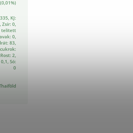
 (0,01%)
 335, KJ:
 Zsír: 0,
 telített
savak: 0,
rát: 83,
 cukrok:
 Rost: 2,
 0,1, Só:
0
Thaiföld