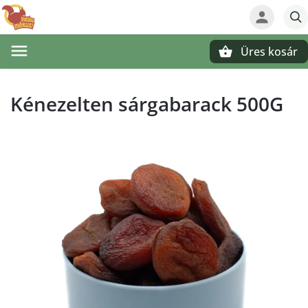
Üres kosár
Keresés
Kénezelten sárgabarack 500G