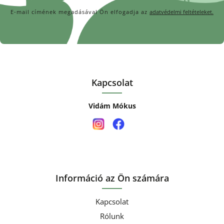
E-mail címének megadásával Ön elfogadja az
adatvédelmi feltételeket.
Kapcsolat
Vidám Mókus
Információ az Ön számára
Kapcsolat
Rólunk