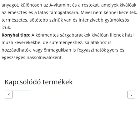
anyagot, különösen az A-vitamint és a rostokat, amelyek kiválóak
az emésztés és a látás támogatására. Mivel nem kénnel kezeltek,
természetes, sötétebb színük van és intenzívebb gyümölcsös
ízük.
Konyhai tipp
: A kénmentes sárgabarackok kiválóan illenek házi
müzli keverékekbe, de süteményekhez, salátákhoz is
hozzáadhatók, vagy önmagukban is fogyaszthatók gyors és
egészséges nassolnivalóként.
Kapcsolódó termékek
Previous
Next