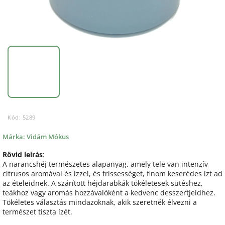
Kód:
5289
Márka:
Vidám Mókus
Rövid leírás
:
A narancshéj természetes alapanyag, amely tele van intenzív
citrusos aromával és ízzel, és frissességet, finom keserédes ízt ad
az ételeidnek. A szárított héjdarabkák tökéletesek sütéshez,
teákhoz vagy aromás hozzávalóként a kedvenc desszertjeidhez.
Tökéletes választás mindazoknak, akik szeretnék élvezni a
természet tiszta ízét.