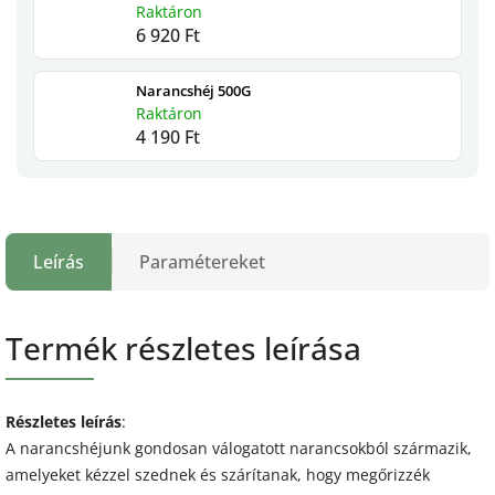
Raktáron
6 920 Ft
Narancshéj 500G
Raktáron
4 190 Ft
Leírás
Paramétereket
Termék részletes leírása
Részletes leírás
:
A narancshéjunk gondosan válogatott narancsokból származik,
amelyeket kézzel szednek és szárítanak, hogy megőrizzék