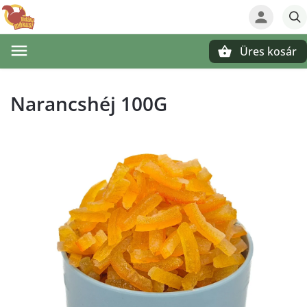
Üres kosár
Keresés
Narancshéj 100G