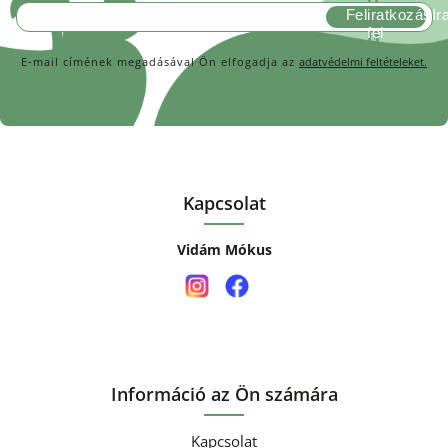
Feliratkozás
E-mail címének megadásával Ön elfogadja az
adatvédelmi feltételeket.
Kapcsolat
Vidám Mókus
Információ az Ön számára
Kapcsolat