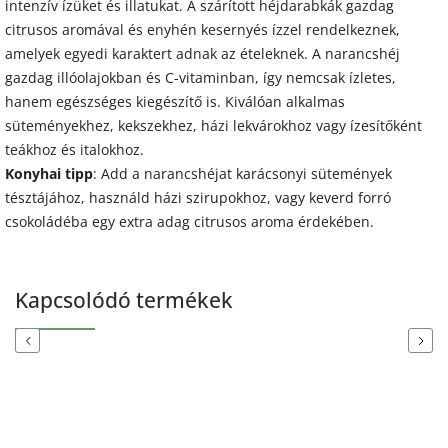
intenzív ízüket és illatukat. A szárított héjdarabkák gazdag
citrusos aromával és enyhén kesernyés ízzel rendelkeznek,
amelyek egyedi karaktert adnak az ételeknek. A narancshéj
gazdag illóolajokban és C-vitaminban, így nemcsak ízletes,
hanem egészséges kiegészítő is. Kiválóan alkalmas
süteményekhez, kekszekhez, házi lekvárokhoz vagy ízesítőként
teákhoz és italokhoz.
Konyhai tipp
: Add a narancshéjat karácsonyi sütemények
tésztájához, használd házi szirupokhoz, vagy keverd forró
csokoládéba egy extra adag citrusos aroma érdekében.
Kapcsolódó termékek
Previous
Next