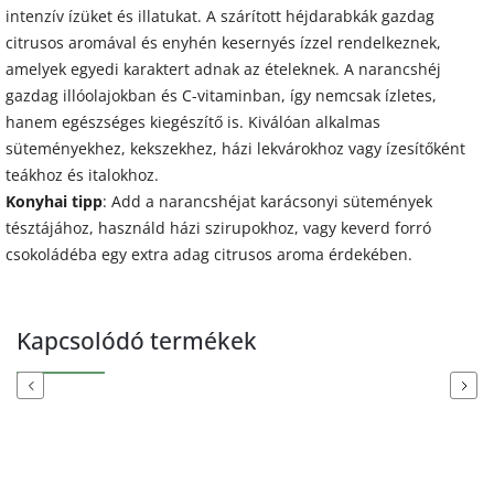
intenzív ízüket és illatukat. A szárított héjdarabkák gazdag
citrusos aromával és enyhén kesernyés ízzel rendelkeznek,
amelyek egyedi karaktert adnak az ételeknek. A narancshéj
gazdag illóolajokban és C-vitaminban, így nemcsak ízletes,
hanem egészséges kiegészítő is. Kiválóan alkalmas
süteményekhez, kekszekhez, házi lekvárokhoz vagy ízesítőként
teákhoz és italokhoz.
Konyhai tipp
: Add a narancshéjat karácsonyi sütemények
tésztájához, használd házi szirupokhoz, vagy keverd forró
csokoládéba egy extra adag citrusos aroma érdekében.
Kapcsolódó termékek
Previous
Next