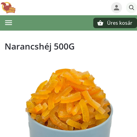
Üres kosár
Keresés
Narancshéj 500G