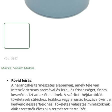
Kód:
3867
Márka:
Vidám Mókus
Rövid leírás
:
A narancshéj természetes alapanyag, amely tele van
intenzív citrusos aromával és ízzel, és frissességet, finom
keserédes ízt ad az ételeidnek. A szárított héjdarabkák
tökéletesek sütéshez, teákhoz vagy aromás hozzávalóként a
kedvenc desszertjeidhez. Tökéletes választás mindazoknak,
akik szeretnék élvezni a természet tiszta ízét.