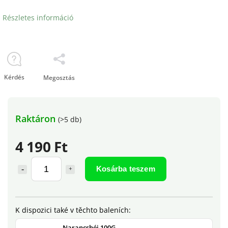
Részletes információ
Kérdés
Megosztás
Raktáron
(>5 db)
4 190 Ft
Kosárba teszem
Narancshéj 100G