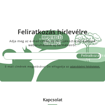
Feliratkozás hírlevélre
Adja meg az e-mail címét, és mi tájékoztatást küldünk
webáruházunk új termékeiről.
Feliratkozás
E-mail címének megadásával Ön elfogadja az
adatvédelmi feltételeket.
Kapcsolat