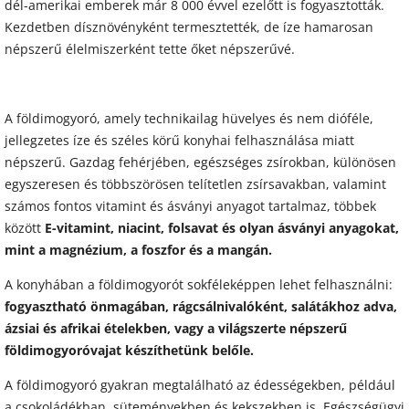
dél-amerikai emberek már 8 000 évvel ezelőtt is fogyasztották.
Kezdetben dísznövényként termesztették, de íze hamarosan
népszerű élelmiszerként tette őket népszerűvé.
A földimogyoró, amely technikailag hüvelyes és nem dióféle,
jellegzetes íze és széles körű konyhai felhasználása miatt
népszerű. Gazdag fehérjében, egészséges zsírokban, különösen
egyszeresen és többszörösen telítetlen zsírsavakban, valamint
számos fontos vitamint és ásványi anyagot tartalmaz, többek
között
E-vitamint, niacint, folsavat és olyan ásványi anyagokat,
mint a magnézium, a foszfor és a mangán.
A konyhában a földimogyorót sokféleképpen lehet felhasználni:
fogyasztható önmagában, rágcsálnivalóként, salátákhoz adva,
ázsiai és afrikai ételekben, vagy a világszerte népszerű
földimogyoróvajat készíthetünk belőle.
A földimogyoró gyakran megtalálható az édességekben, például
a csokoládékban, süteményekben és kekszekben is. Egészségügyi