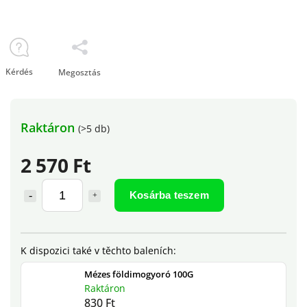
Kérdés
Megosztás
Raktáron
(>5 db)
2 570 Ft
Kosárba teszem
Mézes földimogyoró 100G
Raktáron
830 Ft