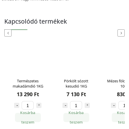
Kapcsolódó termékek
Previous
Next
Természetes
Pörkölt sózott
Mézes földi
makadámdió 1KG
kesudió 1KG
100G
13 290 Ft
7 130 Ft
830 
Kosárba
Kosárba
Kosár
teszem
teszem
tesze