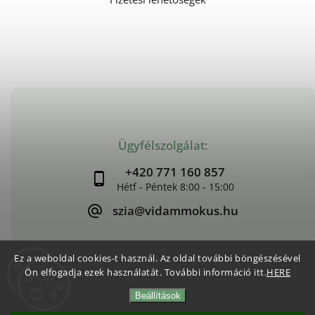
Ügyfélszolgálat:
+420 771 160 857
szia@vidammokus.hu
Ez a weboldal cookies-t használ. Az oldal további böngészésével
Ön elfogadja ezek használatát. További információ itt.
HERE
Copyright 2026
Vidám Mókus
. Minden jog fenntartva.
Beállítások
Süti beállítások szerkesztése