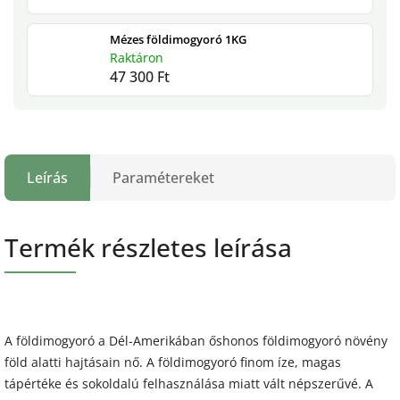
Mézes földimogyoró 1KG
Raktáron
47 300 Ft
Leírás
Paramétereket
Termék részletes leírása
A földimogyoró a Dél-Amerikában őshonos földimogyoró növény
föld alatti hajtásain nő. A földimogyoró finom íze, magas
tápértéke és sokoldalú felhasználása miatt vált népszerűvé. A