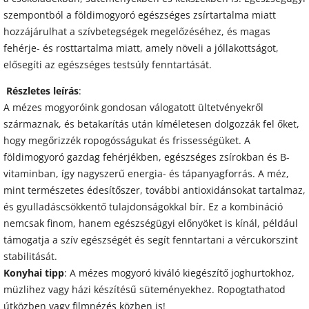
szempontból a földimogyoró egészséges zsírtartalma miatt
hozzájárulhat a szívbetegségek megelőzéséhez, és magas
fehérje- és rosttartalma miatt, amely növeli a jóllakottságot,
elősegíti az egészséges testsúly fenntartását.
Részletes leírás
:
A mézes mogyoróink gondosan válogatott ültetvényekről
származnak, és betakarítás után kíméletesen dolgozzák fel őket,
hogy megőrizzék ropogósságukat és frissességüket. A
földimogyoró gazdag fehérjékben, egészséges zsírokban és B-
vitaminban, így nagyszerű energia- és tápanyagforrás. A méz,
mint természetes édesítőszer, további antioxidánsokat tartalmaz,
és gyulladáscsökkentő tulajdonságokkal bír. Ez a kombináció
nemcsak finom, hanem egészségügyi előnyöket is kínál, például
támogatja a szív egészségét és segít fenntartani a vércukorszint
stabilitását.
Konyhai tipp
: A mézes mogyoró kiváló kiegészítő joghurtokhoz,
müzlihez vagy házi készítésű süteményekhez. Ropogtathatod
útközben vagy filmnézés közben is!