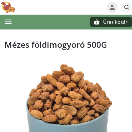
Üres kosár
Keresés
Mézes földimogyoró 500G