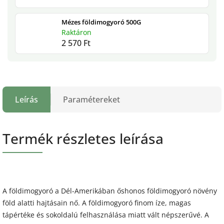
Mézes földimogyoró 500G
Raktáron
2 570 Ft
Leírás
Paramétereket
Termék részletes leírása
A földimogyoró a Dél-Amerikában őshonos földimogyoró növény
föld alatti hajtásain nő. A földimogyoró finom íze, magas
tápértéke és sokoldalú felhasználása miatt vált népszerűvé. A