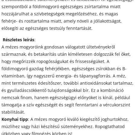
szempontból a földimogyoró egészséges zsírtartalma miatt
hozzájárulhat a szívbetegségek megelőzéséhez, és magas
fehérje- és rosttartalma miatt, amely növeli a jóllakottságot,
elősegíti az egészséges testsúly fenntartását.
Részletes leírás
:
A mézes mogyoróink gondosan válogatott ültetvényekről
származnak, és betakarítás után kíméletesen dolgozzák fel őket,
hogy megőrizzék ropogósságukat és frissességüket. A
földimogyoró gazdag fehérjékben, egészséges zsírokban és B-
vitaminban, így nagyszerű energia- és tápanyagforrás. A méz,
mint természetes édesítőszer, további antioxidánsokat tartalmaz,
és gyulladáscsökkentő tulajdonságokkal bír. Ez a kombináció
nemcsak finom, hanem egészségügyi előnyöket is kínál, például
támogatja a szív egészségét és segít fenntartani a vércukorszint
stabilitását.
Konyhai tipp
: A mézes mogyoró kiváló kiegészítő joghurtokhoz,
müzlihez vagy házi készítésű süteményekhez. Ropogtathatod
útközben vagy filmnézés közben is!