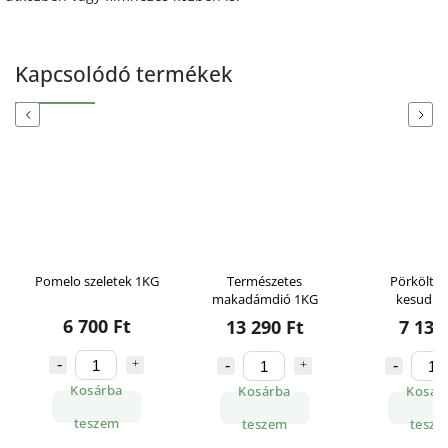
Kapcsolódó termékek
Previous
Next
Pomelo szeletek 1KG
Természetes
Pörkölt s
makadámdió 1KG
kesudió
6 700 Ft
13 290 Ft
7 130
Kosárba
Kosárba
Kosár
teszem
teszem
tesze