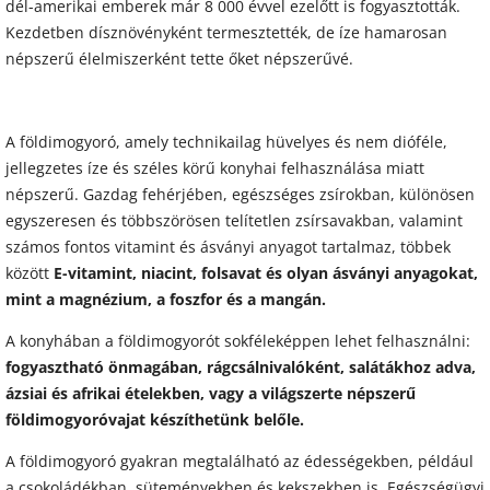
dél-amerikai emberek már 8 000 évvel ezelőtt is fogyasztották.
Kezdetben dísznövényként termesztették, de íze hamarosan
népszerű élelmiszerként tette őket népszerűvé.
A földimogyoró, amely technikailag hüvelyes és nem dióféle,
jellegzetes íze és széles körű konyhai felhasználása miatt
népszerű. Gazdag fehérjében, egészséges zsírokban, különösen
egyszeresen és többszörösen telítetlen zsírsavakban, valamint
számos fontos vitamint és ásványi anyagot tartalmaz, többek
között
E-vitamint, niacint, folsavat és olyan ásványi anyagokat,
mint a magnézium, a foszfor és a mangán.
A konyhában a földimogyorót sokféleképpen lehet felhasználni:
fogyasztható önmagában, rágcsálnivalóként, salátákhoz adva,
ázsiai és afrikai ételekben, vagy a világszerte népszerű
földimogyoróvajat készíthetünk belőle.
A földimogyoró gyakran megtalálható az édességekben, például
a csokoládékban, süteményekben és kekszekben is. Egészségügyi