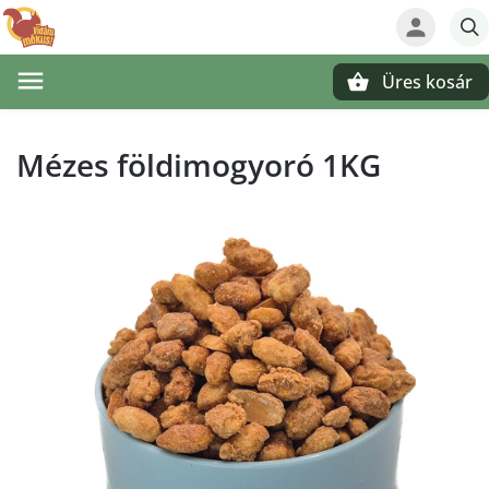
Üres kosár
Keresés
Mézes földimogyoró 1KG