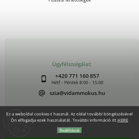
Ügyfélszolgálat:
+420 771 160 857
szia@vidammokus.hu
Ez a weboldal cookies-t használ. Az oldal további böngészésével
Ön elfogadja ezek használatát. További információ itt.
HERE
Copyright 2026
Vidám Mókus
. Minden jog fenntartva.
Beállítások
Süti beállítások szerkesztése