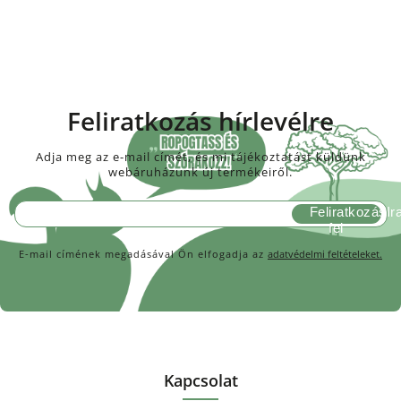
Feliratkozás hírlevélre
Adja meg az e-mail címét, és mi tájékoztatást küldünk
webáruházunk új termékeiről.
Feliratkozás
E-mail címének megadásával Ön elfogadja az
adatvédelmi feltételeket.
Kapcsolat