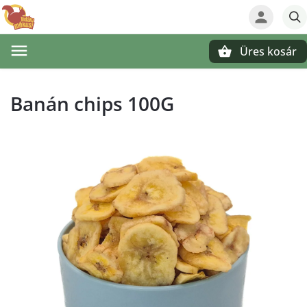
Üres kosár
Keresés
Banán chips 100G