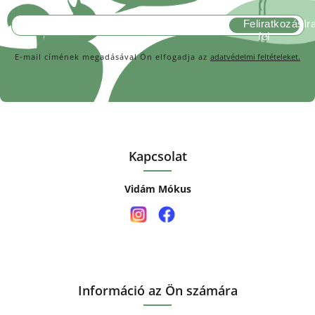
Feliratkozás
E-mail címének megadásával Ön elfogadja az
adatvédelmi feltételeket.
Kapcsolat
Vidám Mókus
Információ az Ön számára