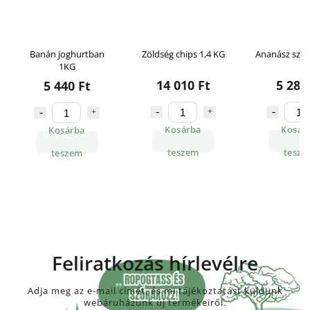
Banán joghurtban
Zöldség chips 1,4 KG
Ananász szel
1KG
14 010 Ft
5 280
5 440 Ft
Kosárba
Kosár
Kosárba
teszem
tesze
teszem
Feliratkozás hírlevélre
Adja meg az e-mail címét, és mi tájékoztatást küldünk
webáruházunk új termékeiről.