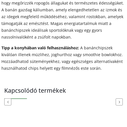
hogy megőrizzék ropogós állagukat és természetes édességüket.
A banán gazdag káliumban, amely elengedhetetlen az izmok és
az idegek megfelelő működéséhez, valamint rostokban, amelyek
támogatják az emésztést. Magas energiatartalmuk miatt a
banánchipszek ideálisak sportolóknak vagy egy gyors
nassolnivalóként a zsúfolt napokban.
Tipp a konyhában való felhasználáshoz:
A banánchipszek
kiválóan illenek müzlihez, joghurthoz vagy smoothie bowlokhoz.
Hozzáadhatod süteményekhez, vagy egészséges alternatívaként
használhatod chips helyett egy filmnézős este során.
Kapcsolódó termékek
Previous
Next