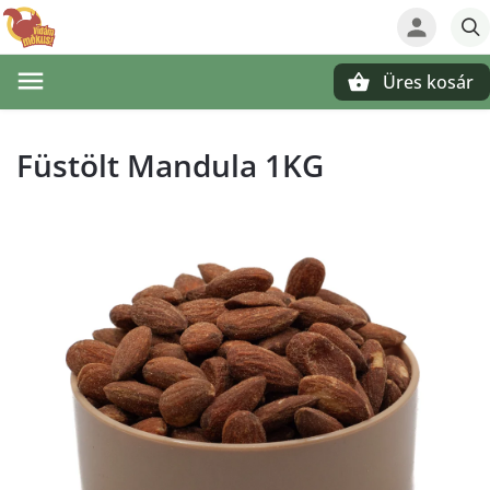
Üres kosár
Keresés
Füstölt Mandula 1KG