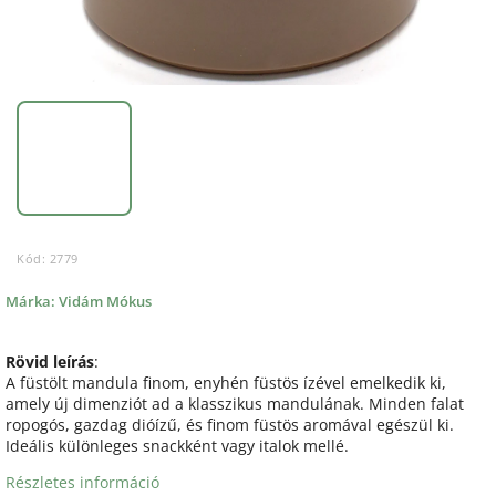
Kód:
2779
Márka:
Vidám Mókus
Rövid leírás
:
A füstölt mandula finom, enyhén füstös ízével emelkedik ki,
amely új dimenziót ad a klasszikus mandulának. Minden falat
ropogós, gazdag dióízű, és finom füstös aromával egészül ki.
Ideális különleges snackként vagy italok mellé.
Részletes információ