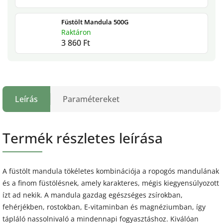
Füstölt Mandula 500G
Raktáron
3 860 Ft
Leírás
Paramétereket
Termék részletes leírása
A füstölt mandula tökéletes kombinációja a ropogós mandulának
és a finom füstölésnek, amely karakteres, mégis kiegyensúlyozott
ízt ad nekik. A mandula gazdag egészséges zsírokban,
fehérjékben, rostokban, E-vitaminban és magnéziumban, így
tápláló nassolnivaló a mindennapi fogyasztáshoz. Kiválóan