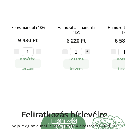
Epres mandula 1KG
Hámozatlan mandula
Hámozott m
1KG
1KG
9 480 Ft
6 220 Ft
6 580
Kosárba
Kosárba
Kosár
teszem
teszem
tesze
Feliratkozás hírlevélre
Adja meg az e-mail címét, és mi tájékoztatást küldünk