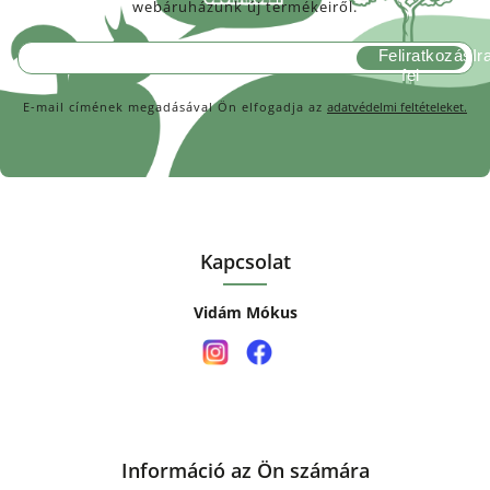
webáruházunk új termékeiről.
Feliratkozás
E-mail címének megadásával Ön elfogadja az
adatvédelmi feltételeket.
Kapcsolat
Vidám Mókus
Információ az Ön számára