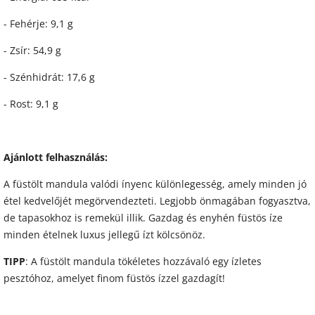
- Fehérje: 9,1 g
- Zsír: 54,9 g
- Szénhidrát: 17,6 g
- Rost: 9,1 g
Ajánlott felhasználás:
A füstölt mandula valódi ínyenc különlegesség, amely minden jó
étel kedvelőjét megörvendezteti. Legjobb önmagában fogyasztva,
de tapasokhoz is remekül illik. Gazdag és enyhén füstös íze
minden ételnek luxus jellegű ízt kölcsönöz.
TIPP
: A füstölt mandula tökéletes hozzávaló egy ízletes
pesztóhoz, amelyet finom füstös ízzel gazdagít!