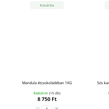
Kosárba
Mandula étcsokoládéban 1KG
Sós ka
Raktáron
(>5 db)
8 750 Ft