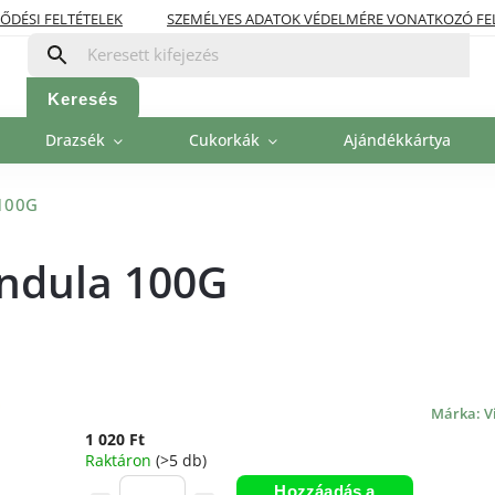
ŐDÉSI FELTÉTELEK
SZEMÉLYES ADATOK VÉDELMÉRE VONATKOZÓ FE
OLITIKA
FIZETÉSI LEHETŐSÉGEK
Keresés
Drazsék
Cukorkák
Ajándékkártya
 100G
ndula 100G
Márka:
V
1 020 Ft
Raktáron
(>5 db)
Hozzáadás a