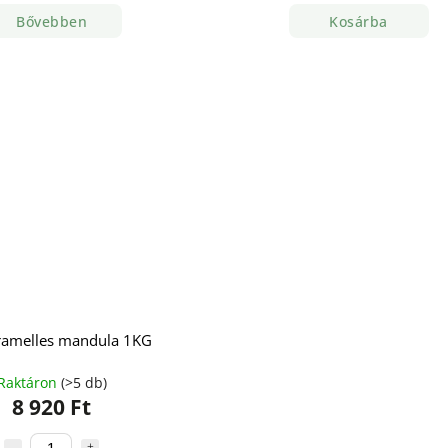
Bővebben
Kosárba
ramelles mandula 1KG
Raktáron
(>5 db)
8 920 Ft