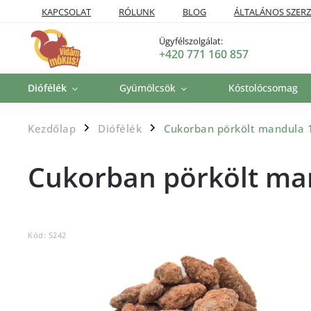
KAPCSOLAT
RÓLUNK
BLOG
ÁLTALÁNOS SZERZ
SZÁLLÍTÁSI POLITIKA
VISSZAKÜLDÉSI ÉS VISSZATÉRÍTÉSI P
Ügyfélszolgálat:
+420 771 160 857
Diófélék
Gyümölcsök
Kóstolócsomag
Kezdőlap
Diófélék
Cukorban pörkölt mandula
/
/
Cukorban pörkölt ma
Kód:
5242