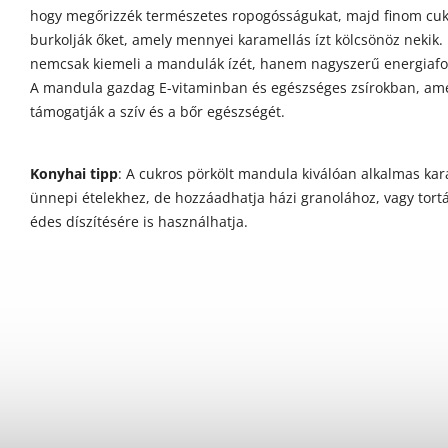
hogy megőrizzék természetes ropogósságukat, majd finom cu
burkolják őket, amely mennyei karamellás ízt kölcsönöz nekik. 
nemcsak kiemeli a mandulák ízét, hanem nagyszerű energiaforr
A mandula gazdag E-vitaminban és egészséges zsírokban, am
támogatják a szív és a bőr egészségét.
Konyhai tipp
: A cukros pörkölt mandula kiválóan alkalmas kar
ünnepi ételekhez, de hozzáadhatja házi granolához, vagy tort
édes díszítésére is használhatja.