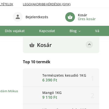
LTÉTELEK
LEGGYAKORIBB KÉRDÉSEK (GYIK)
Kosár
Bejelentkezés
Üres kosár
Diós vajakat
Kapcsolat
Blog
Vállalat
Kosár
Top 10 termék
Természetes kesudió 1KG
6 390 Ft
idám Mókus
Mangó 1KG
9 110 Ft