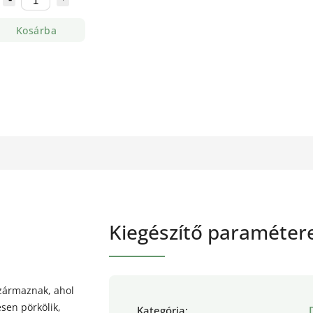
Kosárba
Kiegészítő paraméter
származnak, ahol
sen pörkölik,
Kategória
: