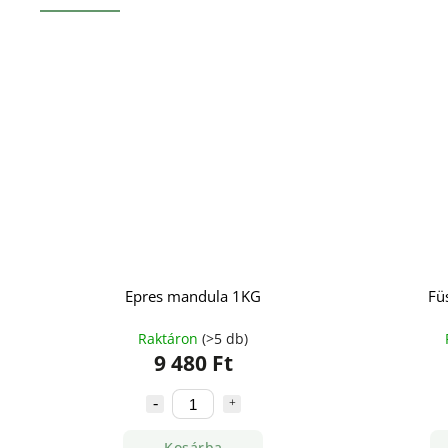
Epres mandula 1KG
Fü
Raktáron
(>5 db)
9 480 Ft
Kosárba