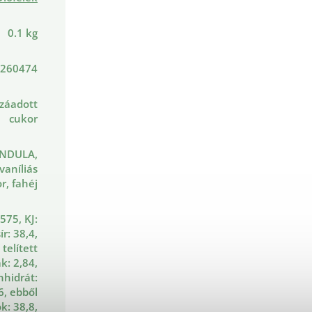
0.1 kg
260474
záadott
cukor
NDULA,
vaníliás
r, fahéj
 575, KJ:
ír: 38,4,
 telített
k: 2,84,
nhidrát:
6, ebből
k: 38,8,