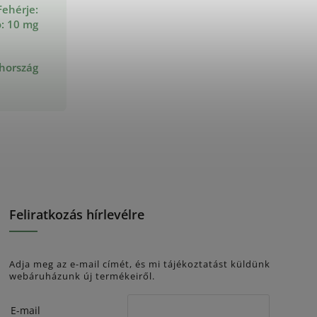
Fehérje:
ó: 10 mg
hország
Feliratkozás hírlevélre
Adja meg az e-mail címét, és mi tájékoztatást küldünk
webáruházunk új termékeiről.
E-mail