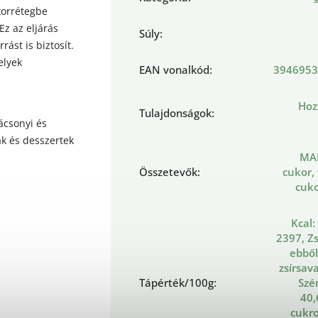
korrétegbe
Ez az eljárás
Súly
:
ást is biztosít.
elyek
EAN vonalkód
:
3946953
Hoz
Tulajdonságok
:
ácsonyi és
ák és desszertek
MA
Összetevők
:
cukor, 
cuko
Kcal:
2397, Zs
ebből
zsírsava
Tápérték/100g
:
Szé
40,
cukro