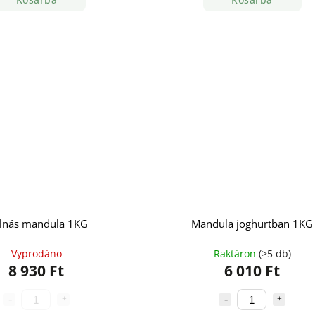
lnás mandula 1KG
Mandula joghurtban 1KG
Vyprodáno
Raktáron
(>5 db)
8 930 Ft
6 010 Ft