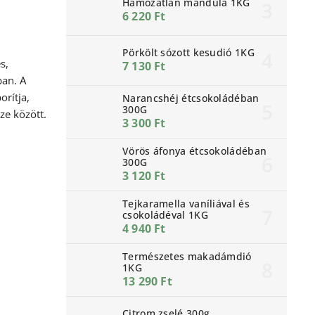
Hámozatlan mandula 1KG
6 220 Ft
Pörkölt sózott kesudió 1KG
s,
7 130 Ft
ban. A
rítja,
Narancshéj étcsokoládéban
300G
ze között.
3 300 Ft
.
Vörös áfonya étcsokoládéban
300G
3 120 Ft
Tejkaramella vaníliával és
csokoládéval 1KG
4 940 Ft
Természetes makadámdió
1KG
13 290 Ft
Citrom zselé 300g