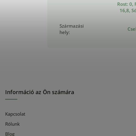
Rost: 0, 
16,8, S
Származási
Cse
hely
:
Információ az Ön számára
Kapcsolat
Rólunk
Blog