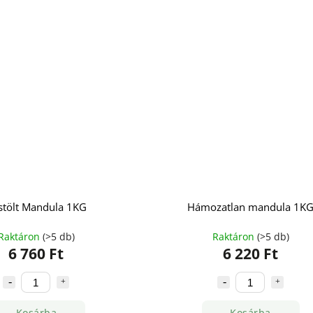
stölt Mandula 1KG
Hámozatlan mandula 1K
Raktáron
(>5 db)
Raktáron
(>5 db)
6 760 Ft
6 220 Ft
Kosárba
Kosárba