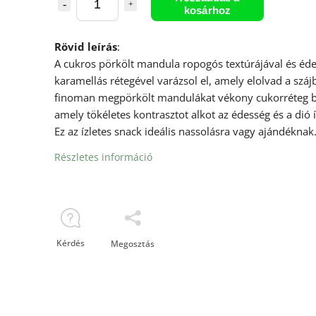
kosárhoz
Rövid leírás
:
A cukros pörkölt mandula ropogós textúrájával és éde
karamellás rétegével varázsol el, amely elolvad a száj
finoman megpörkölt mandulákat vékony cukorréteg bo
amely tökéletes kontrasztot alkot az édesség és a dió í
Ez az ízletes snack ideális nassolásra vagy ajándéknak
Részletes információ
Kérdés
Megosztás