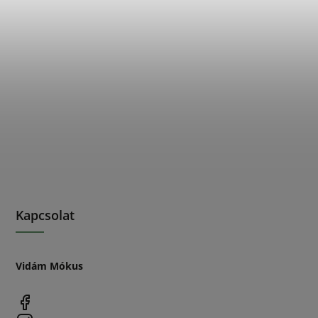
Kapcsolat
Vidám Mókus