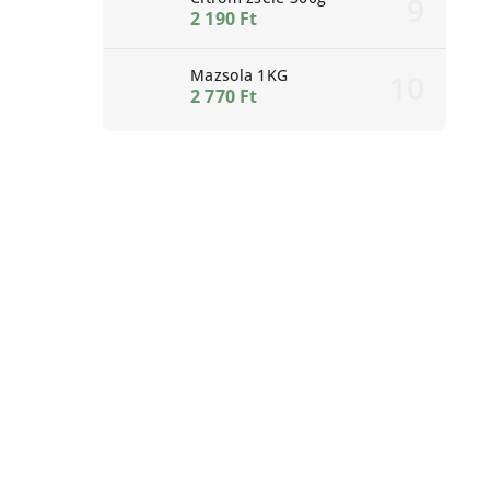
2 190 Ft
Mazsola 1KG
2 770 Ft
G