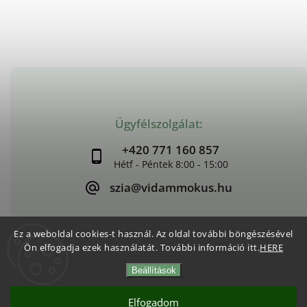
Ügyfélszolgálat:
+420 771 160 857
szia@vidammokus.hu
Ez a weboldal cookies-t használ. Az oldal további böngészésével
Ön elfogadja ezek használatát. További információ itt.
HERE
Copyright 2026
Vidám Mókus
. Minden jog fenntartva.
Beállítások
Süti beállítások szerkesztése
Vytvořil
Shoptet
| Design
Shoptak.cz
Elfogadom