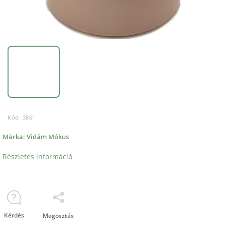
Kód:
3861
Márka:
Vidám Mókus
Részletes információ
Kérdés
Megosztás