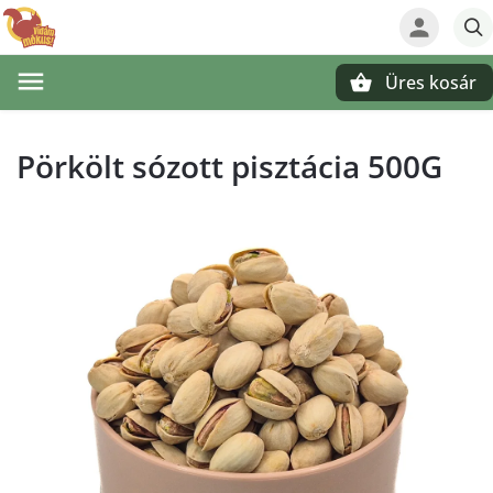
Üres kosár
Keresés
Pörkölt sózott pisztácia 500G