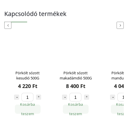
Kapcsolódó termékek
Previous
Next
Pörkölt sózott
Pörkölt sózott
Pörkölt s
kesudió 500G
makadámdió 500G
mandula 
4 220 Ft
8 400 Ft
4 040
Kosárba
Kosárba
Kosár
teszem
teszem
tesze