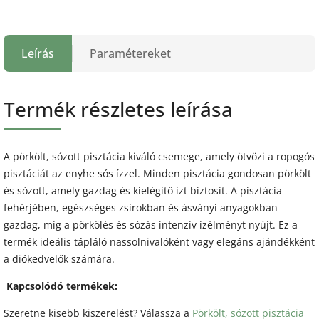
Leírás
Paramétereket
Termék részletes leírása
A pörkölt, sózott pisztácia kiváló csemege, amely ötvözi a ropogós
pisztáciát az enyhe sós ízzel. Minden pisztácia gondosan pörkölt
és sózott, amely gazdag és kielégítő ízt biztosít. A pisztácia
fehérjében, egészséges zsírokban és ásványi anyagokban
gazdag, míg a pörkölés és sózás intenzív ízélményt nyújt. Ez a
termék ideális tápláló nassolnivalóként vagy elegáns ajándékként
a diókedvelők számára.
Kapcsolódó termékek:
Szeretne kisebb kiszerelést? Válassza a
Pörkölt, sózott pisztácia