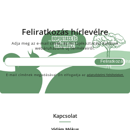
Feliratkozás hírlevélre
Adja meg az e-mail címét, és mi tájékoztatást küldünk
webáruházunk új termékeiről.
Feliratkozás
E-mail címének megadásával Ön elfogadja az
adatvédelmi feltételeket.
Kapcsolat
Vidám Mókus