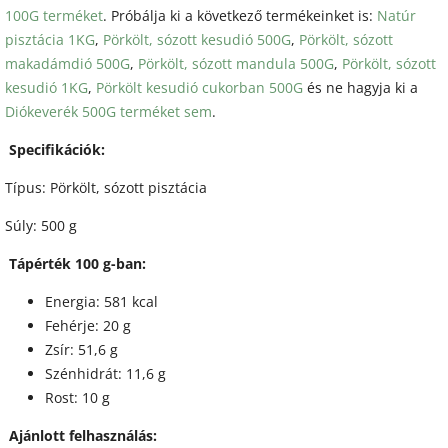
100G terméket
. Próbálja ki a következő termékeinket is:
Natúr
pisztácia 1KG
,
Pörkölt, sózott kesudió 500G
,
Pörkölt, sózott
makadámdió 500G
,
Pörkölt, sózott mandula 500G
,
Pörkölt, sózott
kesudió 1KG
,
Pörkölt kesudió cukorban 500G
és ne hagyja ki a
Diókeverék 500G terméket sem
.
Specifikációk:
Típus: Pörkölt, sózott pisztácia
Súly: 500 g
Tápérték 100 g-ban:
Energia: 581 kcal
Fehérje: 20 g
Zsír: 51,6 g
Szénhidrát: 11,6 g
Rost: 10 g
Ajánlott felhasználás: