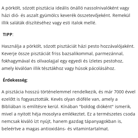
A pörkölt, sózott pisztácia ideális önálló nassolnivalóként vagy
házi dió- és aszalt gyümölcs keverék összetevőjeként. Remekül
illik saláták díszítéséhez vagy esti italok mellé.
TIPP
:
Használja a pörkölt, sózott pisztáciát házi pesto hozzávalójaként.
Keverje össze pisztáciát friss bazsalikommal, parmezánnal,
fokhagymával és olívaolajjal egy egyedi és ízletes pestohoz,
amely kiválóan illik tésztákhoz vagy húsok pácolásához.
Érdekesség
:
A pisztácia hosszú történelemmel rendelkezik, és már 7000 évvel
ezelőtt is fogyasztották. Kevés olyan dióféle van, amely a
Bibliában is említésre kerül. Kínában "boldog dióként" ismerik,
mivel a nyitott héja mosolyra emlékeztet. Ez a természetes csoda
nemcsak kiváló ízt nyújt, hanem gazdag tápanyagokban is,
beleértve a magas antioxidáns- és vitamintartalmat.