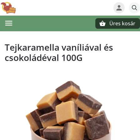
Üres kosár
Keresés
Tejkaramella vaníliával és
csokoládéval 100G