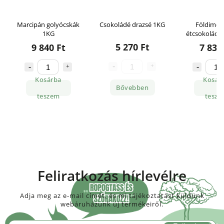
skák
Csokoládé drazsé 1KG
Földimogyoró
K
étcsokoládéban 1KG
étcsok
5 270 Ft
7 830 Ft
9
Kosárba
K
Bővebben
teszem
Feliratkozás hírlevélre
Adja meg az e-mail címét, és mi tájékoztatást küldünk
webáruházunk új termékeiről.