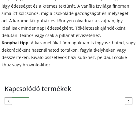
lágy édességet és a krémes textúrát. A vanília ízvilága finoman
sima ízt kölcsönöz, míg a csokoládé gazdagságot és mélységet
ad. A karamellák puhák és könnyen olvadnak a szájban, így
ideálisak mindennapi édességként. Tökéletesek ajándékként,
délutáni teához vagy csak a pillanat élvezetéhez.
Konyhai tipp
: A karamellákat önmagukban is fogyaszthatod, vagy
dekorációként használhatod tortákon, fagylaltkelyheken vagy
desszerteken. Kiváló összetevők házi sütikhez, például cookie-
khoz vagy brownie-khoz.
Kapcsolódó termékek
Previous
Next