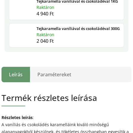
Tejkaramella vaníliával és csokoládéval 1KG
Raktáron
4 940 Ft
Tejkaramella vaníliával és csokoládéval 300G
Raktáron
2 040 Ft
Leírás
Paramétereket
Termék részletes leírása
Részletes leírás
:
A vaníliás és csokoládés karamelláink kiváló minőségű
alapanyagokból készülnek, és tökéletes összhangban egyesítik a