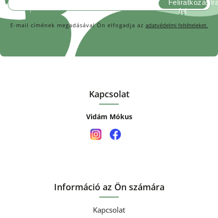
Feliratkozás
E-mail címének megadásával Ön elfogadja az
adatvédelmi feltételeket.
Kapcsolat
Vidám Mókus
Információ az Ön számára
Kapcsolat