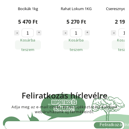
Bocikák 1kg
Rahat Lokum 1KG
Cseresznye zs
5 470 Ft
5 270 Ft
2 190
Kosárba
Kosárba
Kosár
teszem
teszem
tesze
Feliratkozás hírlevélre
Adja meg az e-mail címét, és mi tájékoztatást küldünk
webáruházunk új termékeiről.
Feliratkozás