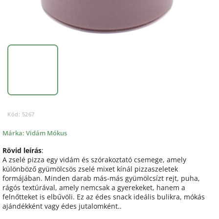
Kód:
5267
Márka:
Vidám Mókus
Rövid leírás
:
A zselé pizza egy vidám és szórakoztató csemege, amely
különböző gyümölcsös zselé mixet kínál pizzaszeletek
formájában. Minden darab más-más gyümölcsízt rejt, puha,
rágós textúrával, amely nemcsak a gyerekeket, hanem a
felnőtteket is elbűvöli. Ez az édes snack ideális bulikra, mókás
ajándékként vagy édes jutalomként..