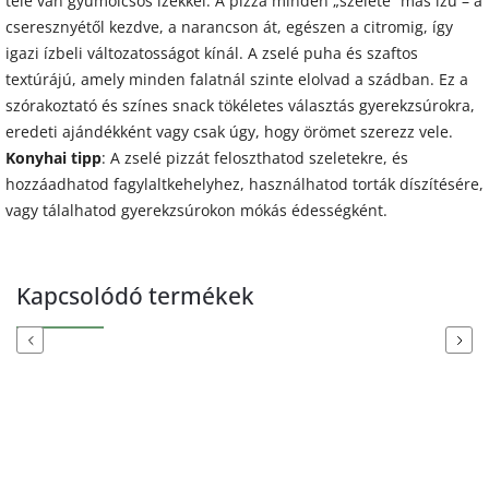
tele van gyümölcsös ízekkel. A pizza minden „szelete” más ízű – a
cseresznyétől kezdve, a narancson át, egészen a citromig, így
igazi ízbeli változatosságot kínál. A zselé puha és szaftos
textúrájú, amely minden falatnál szinte elolvad a szádban. Ez a
szórakoztató és színes snack tökéletes választás gyerekzsúrokra,
eredeti ajándékként vagy csak úgy, hogy örömet szerezz vele.
Konyhai tipp
: A zselé pizzát feloszthatod szeletekre, és
hozzáadhatod fagylaltkehelyhez, használhatod torták díszítésére,
vagy tálalhatod gyerekzsúrokon mókás édességként.
Kapcsolódó termékek
Previous
Next