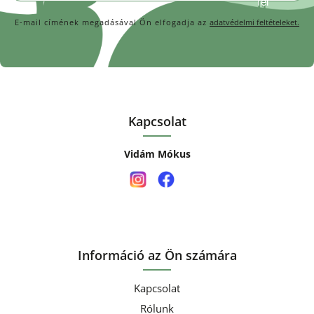
E-mail címének megadásával Ön elfogadja az
adatvédelmi feltételeket.
Kapcsolat
Vidám Mókus
Információ az Ön számára
Kapcsolat
Rólunk