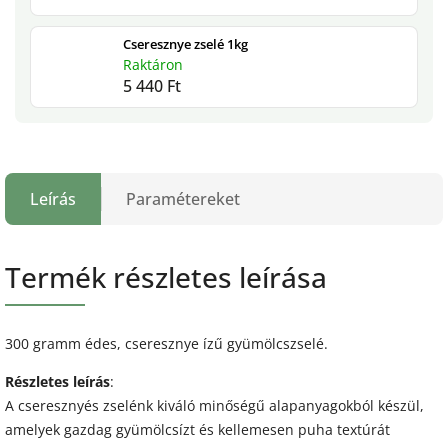
Cseresznye zselé 1kg
Raktáron
5 440 Ft
Leírás
Paramétereket
Termék részletes leírása
300 gramm édes, cseresznye ízű gyümölcszselé.
Részletes leírás
:
A cseresznyés zselénk kiváló minőségű alapanyagokból készül,
amelyek gazdag gyümölcsízt és kellemesen puha textúrát