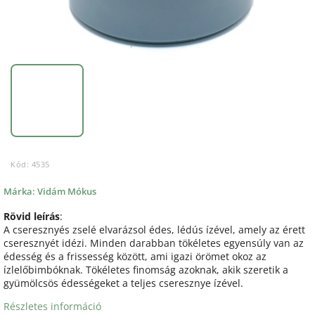
Kód:
4535
Márka:
Vidám Mókus
Rövid leírás
:
A cseresznyés zselé elvarázsol édes, lédús ízével, amely az érett
cseresznyét idézi. Minden darabban tökéletes egyensúly van az
édesség és a frissesség között, ami igazi örömet okoz az
ízlelőbimbóknak. Tökéletes finomság azoknak, akik szeretik a
gyümölcsös édességeket a teljes cseresznye ízével.
Részletes információ