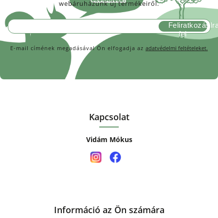
webáruházunk új termékeiről.
Feliratkozás
E-mail címének megadásával Ön elfogadja az
adatvédelmi feltételeket.
Kapcsolat
Vidám Mókus
Információ az Ön számára