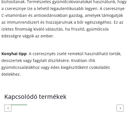
biztosítanak. Természetes gyümölcskivonatokat használunk, hogy
a cseresznye íze a lehető legautentikusabb legyen. A cseresznye
C-vitaminban és antioxidánsokban gazdag, amelyek támogatják
az immunrendszert és hozzájárulnak a bőr egészségéhez. Ez az
ízletes finomság kiváló választás, ha frissítő, gyümölcsös
édességre vágyik az ember.
Konyhai tipp
: A cseresznyés zselé remekül használható torták,
desszertek vagy fagylalt díszítésére. Kiválóan illik
gyümölcssalátákhoz vagy édes kiegészítőként csokoládés
ételekhez.
Kapcsolódó termékek
Previous
Next