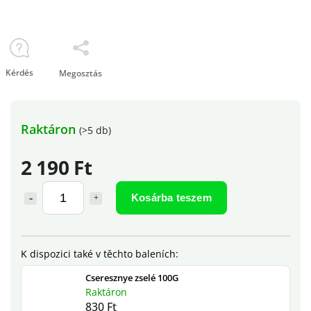
Kérdés
Megosztás
Raktáron
(>5 db)
2 190 Ft
Kosárba teszem
Cseresznye zselé 100G
Raktáron
830 Ft