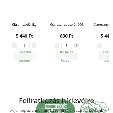
Citrom zselé 1kg
Cseresznye zselé 100G
Cseresznye z
5 440 Ft
830 Ft
5 440
Kosárba
Kosárba
Kosár
teszem
teszem
tesze
Feliratkozás hírlevélre
Adja meg az e-mail címét, és mi tájékoztatást küldünk