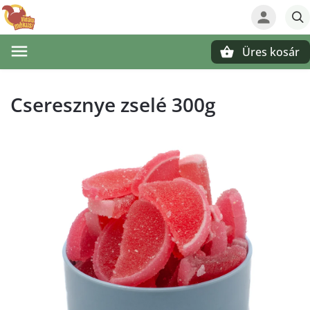
Üres kosár
Keresés
Cseresznye zselé 300g