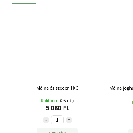
Málna és szeder 1KG
Málna joghu
Raktáron
(>5 db)
5 080 Ft
Kosárba