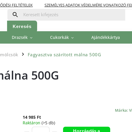
ŐDÉSI FELTÉTELEK
SZEMÉLYES ADATOK VÉDELMÉRE VONATKOZÓ FE
OLITIKA
FIZETÉSI LEHETŐSÉGEK
Keresés
Drazsék
Cukorkák
Ajándékkártya
ümölcsök
Fagyasztva szárított málna 500G
/
 málna 500G
Márka:
V
14 985 Ft
Raktáron
(>5 db)
Hozzáadás a