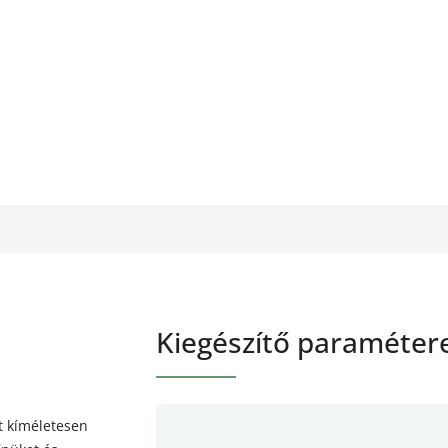
Kiegészítő paraméter
et kíméletesen