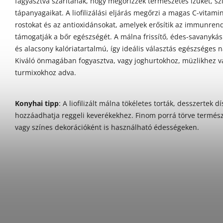
fagyasztva szárítanak, hogy megőrizzék természetes ízüket, sz
tápanyagaikat. A liofilizálási eljárás megőrzi a magas C-vitami
rostokat és az antioxidánsokat, amelyek erősítik az immunren
támogatják a bőr egészségét. A málna frissítő, édes-savanykás 
és alacsony kalóriatartalmú, így ideális választás egészséges 
Kiváló önmagában fogyasztva, vagy joghurtokhoz, müzlikhez v
turmixokhoz adva.
Konyhai tipp
: A liofilizált málna tökéletes torták, desszertek d
hozzáadhatja reggeli keverékekhez. Finom porrá törve termész
vagy színes dekorációként is használható édességeken.