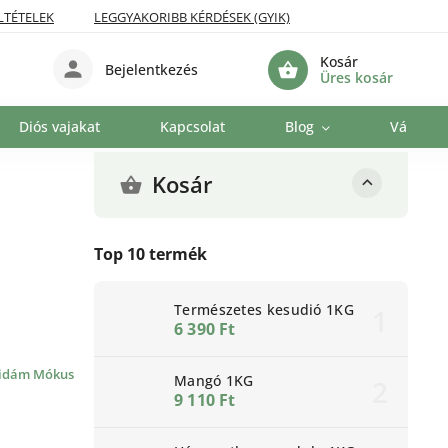
LTÉTELEK
LEGGYAKORIBB KÉRDÉSEK (GYIK)
Kosár
Bejelentkezés
Üres kosár
Diós vajakat
Kapcsolat
Blog
Vállalat
Kosár
Top 10 termék
Természetes kesudió 1KG
6 390 Ft
idám Mókus
Mangó 1KG
9 110 Ft