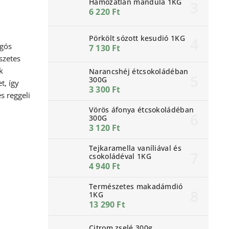
Hámozatlan mandula 1KG
6 220 Ft
Pörkölt sózott kesudió 1KG
ogós
7 130 Ft
szetes
k
Narancshéj étcsokoládéban
300G
t, így
3 300 Ft
s reggeli
Vörös áfonya étcsokoládéban
300G
3 120 Ft
Tejkaramella vaníliával és
csokoládéval 1KG
4 940 Ft
Természetes makadámdió
1KG
13 290 Ft
Citrom zselé 300g