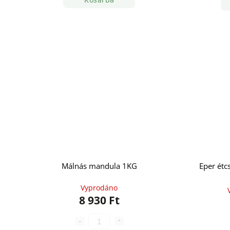
Málnás mandula 1KG
Eper étc
Vyprodáno
8 930 Ft