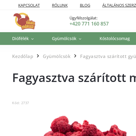
KAPCSOLAT
RÓLUNK
BLOG
ÁLTALÁNOS SZERZ
SZÁLLÍTÁSI POLITIKA
VISSZAKÜLDÉSI ÉS VISSZATÉRÍTÉSI P
Ügyfélszolgálat:
+420 771 160 857
Diófélék
Gyümölcsök
Kóstolócsomag
Kezdőlap
Gyümölcsök
Fagyasztva szárított gy
/
/
Fagyasztva szárított
Kód:
2737