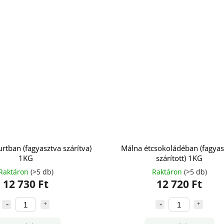
rtban (fagyasztva szárítva)
Málna étcsokoládéban (fagyas
1KG
szárított) 1KG
Raktáron
(>5 db)
Raktáron
(>5 db)
12 730 Ft
12 720 Ft