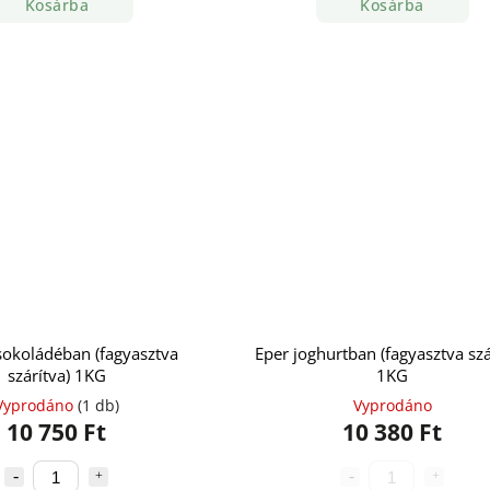
Kosárba
Kosárba
sokoládéban (fagyasztva
Eper joghurtban (fagyasztva szá
szárítva) 1KG
1KG
Vyprodáno
(1 db)
Vyprodáno
10 750 Ft
10 380 Ft