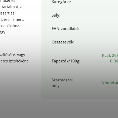
ínüket és
Kategória
:
n-tartalmat, a
dszert és
Súly
:
ízéről ismert,
nassoláshoz.
EAN vonalkód
:
agy
Összetevők
:
íszítésére, vagy
Kcal: 263
Tápérték/100g
:
0,06
etes ízesítőként
Származási
Németors
hely
: