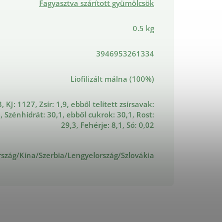
Fagyasztva szárított gyümölcsök
0.5 kg
3946953261334
Liofilizált málna (100%)
, KJ: 1127, Zsír: 1,9, ebből telített zsírsavak:
, Szénhidrát: 30,1, ebből cukrok: 30,1, Rost:
29,3, Fehérje: 8,1, Só: 0,02
zág/Kína/Szerbia/Lengyelország/Szlovákia