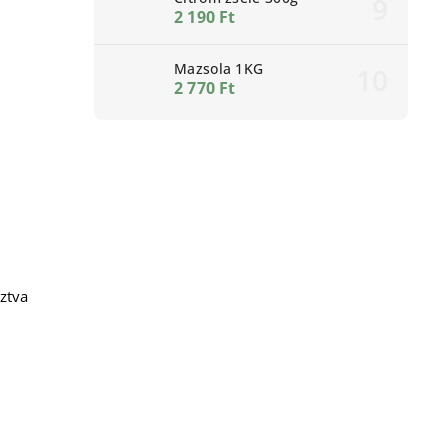
2 190 Ft
Mazsola 1KG
2 770 Ft
ztva