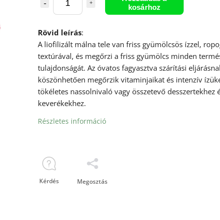
kosárhoz
Rövid leírás
:
A liofilizált málna tele van friss gyümölcsös ízzel, rop
textúrával, és megőrzi a friss gyümölcs minden termé
tulajdonságát. Az óvatos fagyasztva szárítási eljárásna
köszönhetően megőrzik vitaminjaikat és intenzív ízüke
tökéletes nassolnivaló vagy összetevő desszertekhez é
keverékekhez.
Részletes információ
Kérdés
Megosztás