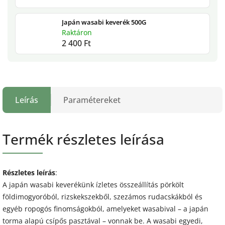
Japán wasabi keverék 500G
Raktáron
2 400 Ft
Leírás
Paramétereket
Termék részletes leírása
Részletes leírás
:
A japán wasabi keverékünk ízletes összeállítás pörkölt
földimogyoróból, rizskekszekből, szezámos rudacskákból és
egyéb ropogós finomságokból, amelyeket wasabival – a japán
torma alapú csípős pasztával – vonnak be. A wasabi egyedi,