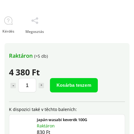
Kérdés
Megosztás
Raktáron
(>5 db)
4 380 Ft
Kosárba teszem
Japán wasabi keverék 100G
Raktáron
830 Ft