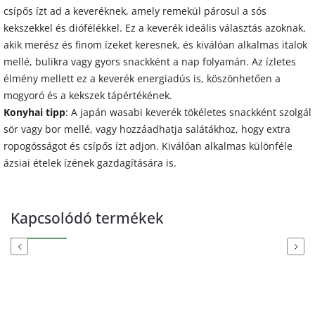
csípős ízt ad a keveréknek, amely remekül párosul a sós
kekszekkel és diófélékkel. Ez a keverék ideális választás azoknak,
akik merész és finom ízeket keresnek, és kiválóan alkalmas italok
mellé, bulikra vagy gyors snackként a nap folyamán. Az ízletes
élmény mellett ez a keverék energiadús is, köszönhetően a
mogyoró és a kekszek tápértékének.
Konyhai tipp
: A japán wasabi keverék tökéletes snackként szolgál
sör vagy bor mellé, vagy hozzáadhatja salátákhoz, hogy extra
ropogósságot és csípős ízt adjon. Kiválóan alkalmas különféle
ázsiai ételek ízének gazdagítására is.
Kapcsolódó termékek
Previous
Next