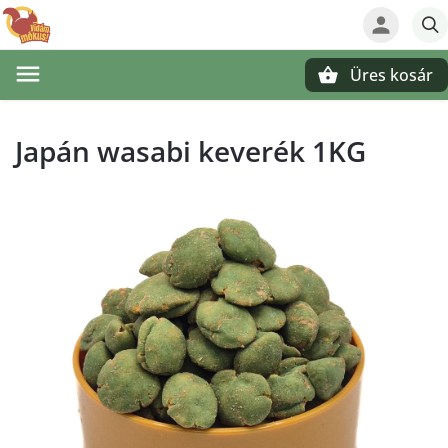
Üres kosár
Keresés
Japán wasabi keverék 1KG