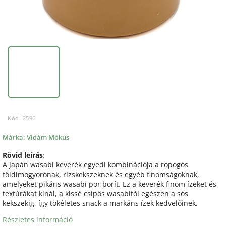
Kód:
2596
Márka:
Vidám Mókus
Rövid leírás
:
A japán wasabi keverék egyedi kombinációja a ropogós
földimogyorónak, rizskekszeknek és egyéb finomságoknak,
amelyeket pikáns wasabi por borít. Ez a keverék finom ízeket és
textúrákat kínál, a kissé csípős wasabitól egészen a sós
kekszekig, így tökéletes snack a markáns ízek kedvelőinek.
Részletes információ