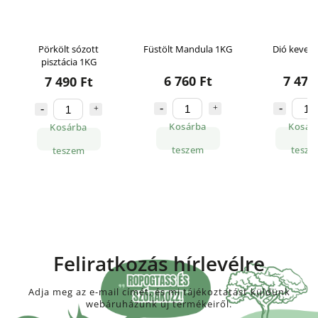
Pörkölt sózott
Füstölt Mandula 1KG
Dió kever
pisztácia 1KG
6 760 Ft
7 470
7 490 Ft
Kosárba
Kosár
Kosárba
teszem
tesze
teszem
Feliratkozás hírlevélre
Adja meg az e-mail címét, és mi tájékoztatást küldünk
webáruházunk új termékeiről.