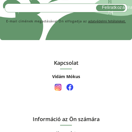
Feliratkozás
E-mail címének megadásával Ön elfogadja az
adatvédelmi feltételeket.
Kapcsolat
Vidám Mókus
Információ az Ön számára