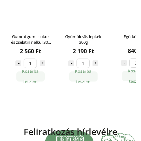
Gummi gum - cukor
Gyümölcsös lepkék
Egérkék 
és zselatin nélkül 300
300g
g
840 
2 560 Ft
2 190 Ft
Kosár
Kosárba
Kosárba
tesze
teszem
teszem
Feliratkozás hírlevélre