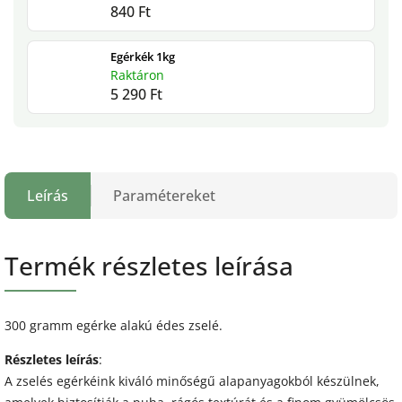
840 Ft
Egérkék 1kg
Raktáron
5 290 Ft
Leírás
Paramétereket
Termék részletes leírása
300 gramm egérke alakú édes zselé.
Részletes leírás
:
A zselés egérkéink kiváló minőségű alapanyagokból készülnek,