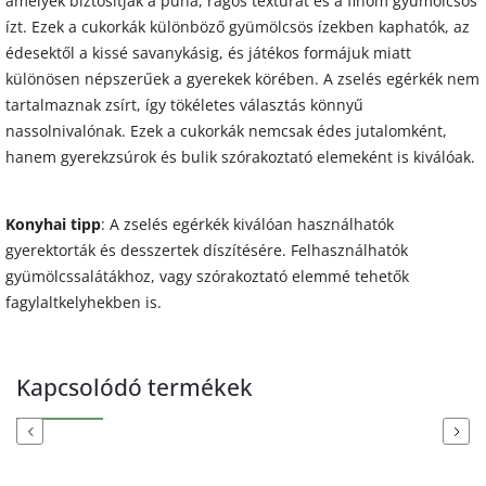
amelyek biztosítják a puha, rágós textúrát és a finom gyümölcsös
ízt. Ezek a cukorkák különböző gyümölcsös ízekben kaphatók, az
édesektől a kissé savanykásig, és játékos formájuk miatt
különösen népszerűek a gyerekek körében. A zselés egérkék nem
tartalmaznak zsírt, így tökéletes választás könnyű
nassolnivalónak. Ezek a cukorkák nemcsak édes jutalomként,
hanem gyerekzsúrok és bulik szórakoztató elemeként is kiválóak.
Konyhai tipp
: A zselés egérkék kiválóan használhatók
gyerektorták és desszertek díszítésére. Felhasználhatók
gyümölcssalátákhoz, vagy szórakoztató elemmé tehetők
fagylaltkelyhekben is.
Kapcsolódó termékek
Previous
Next