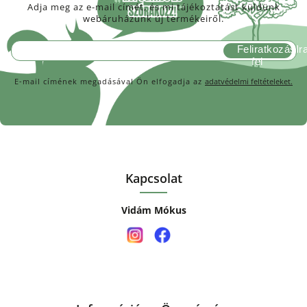
Adja meg az e-mail címét, és mi tájékoztatást küldünk
webáruházunk új termékeiről.
Feliratkozás
E-mail címének megadásával Ön elfogadja az
adatvédelmi feltételeket.
Kapcsolat
Vidám Mókus