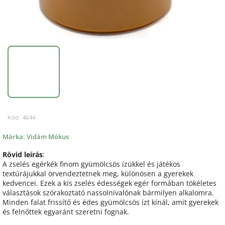
Kód:
4644
Márka:
Vidám Mókus
Rövid leírás
:
A zselés egérkék finom gyümölcsös ízükkel és játékos
textúrájukkal örvendeztetnek meg, különösen a gyerekek
kedvencei. Ezek a kis zselés édességek egér formában tökéletes
választások szórakoztató nassolnivalónak bármilyen alkalomra.
Minden falat frissítő és édes gyümölcsös ízt kínál, amit gyerekek
és felnőttek egyaránt szeretni fognak.