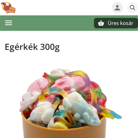
Üres kosár
Keresés
Egérkék 300g