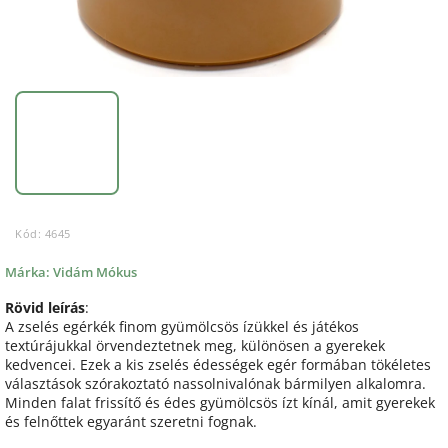
Kód:
4645
Márka:
Vidám Mókus
Rövid leírás
:
A zselés egérkék finom gyümölcsös ízükkel és játékos
textúrájukkal örvendeztetnek meg, különösen a gyerekek
kedvencei. Ezek a kis zselés édességek egér formában tökéletes
választások szórakoztató nassolnivalónak bármilyen alkalomra.
Minden falat frissítő és édes gyümölcsös ízt kínál, amit gyerekek
és felnőttek egyaránt szeretni fognak.