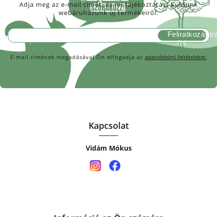
Adja meg az e-mail címét, és mi tájékoztatást küldünk
webáruházunk új termékeiről.
Feliratkozás
E-mail címének megadásával Ön elfogadja az
adatvédelmi feltételeket.
Kapcsolat
Vidám Mókus