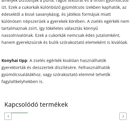
amelyek biztosítják a puha, rágós textúrát és a finom gyümölcsös
ízt. Ezek a cukorkák különböző gyümölcsös ízekben kaphatók, az
édesektől a kissé savanykásig, és játékos formájuk miatt
különösen népszerűek a gyerekek körében. A zselés egérkék nem
tartalmaznak zsírt, így tökéletes választás könnyű
nassolnivalónak. Ezek a cukorkák nemcsak édes jutalomként,
hanem gyerekzsúrok és bulik szórakoztató elemeként is kiválóak.
Konyhai tipp
: A zselés egérkék kiválóan használhatók
gyerektorták és desszertek díszítésére. Felhasználhatók
gyümölcssalátákhoz, vagy szórakoztató elemmé tehetők
fagylaltkelyhekben is.
Kapcsolódó termékek
Previous
Next