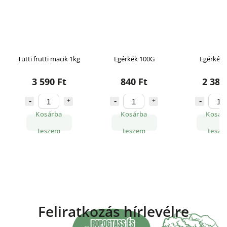
Tutti frutti macik 1kg
Egérkék 100G
Egérkék 
3 590 Ft
840 Ft
2 380
Kosárba
Kosárba
Kosár
teszem
teszem
tesze
Feliratkozás hírlevélre