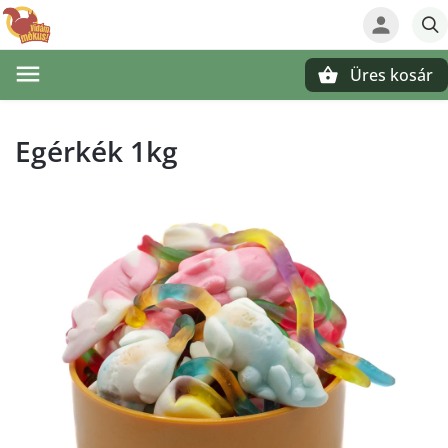
Üres kosár
Keresés
Egérkék 1kg