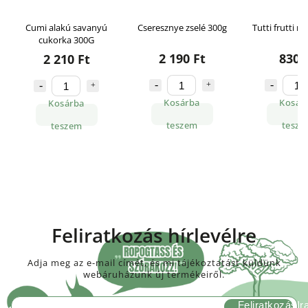
Cumi alakú savanyú
Cseresznye zselé 300g
Tutti frutti m
cukorka 300G
2 190 Ft
830 
2 210 Ft
Kosárba
Kosár
Kosárba
teszem
tesze
teszem
Feliratkozás hírlevélre
Adja meg az e-mail címét, és mi tájékoztatást küldünk
webáruházunk új termékeiről.
Feliratkozás