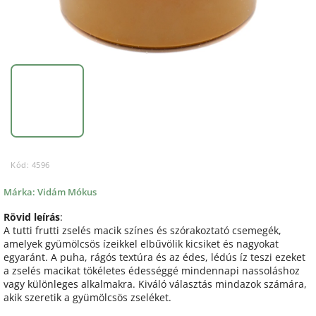
Kód:
4596
Márka:
Vidám Mókus
Rövid leírás
:
A tutti frutti zselés macik színes és szórakoztató csemegék,
amelyek gyümölcsös ízeikkel elbűvölik kicsiket és nagyokat
egyaránt. A puha, rágós textúra és az édes, lédús íz teszi ezeket
a zselés macikat tökéletes édességgé mindennapi nassoláshoz
vagy különleges alkalmakra. Kiváló választás mindazok számára,
akik szeretik a gyümölcsös zseléket.