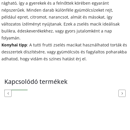
rágható, így a gyerekek és a felnőttek körében egyaránt
népszerűek. Minden darab különféle gyümölcsízeket rejt,
például epret, citromot, narancsot, almát és másokat, így
változatos ízélményt nyújtanak. Ezek a zselés macik ideálisak
bulikra, édeskeverékekhez, vagy gyors jutalomként a nap
folyamán.
Konyhai tipp
: A tutti frutti zselés macikat használhatod torták és
desszertek díszítésére, vagy gyümölcsös és fagylaltos poharakba
adhatod, hogy vidám és színes hatást érj el.
Kapcsolódó termékek
Previous
Next