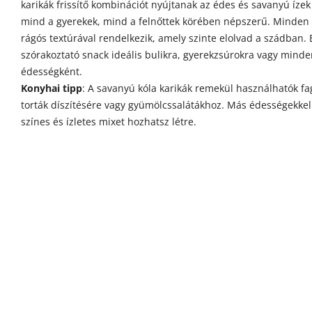
karikák frissítő kombinációt nyújtanak az édes és savanyú ízek
mind a gyerekek, mind a felnőttek körében népszerű. Minden 
rágós textúrával rendelkezik, amely szinte elolvad a szádban. 
szórakoztató snack ideális bulikra, gyerekzsúrokra vagy mind
édességként.
Konyhai tipp
: A savanyú kóla karikák remekül használhatók fag
torták díszítésére vagy gyümölcssalátákhoz. Más édességekke
színes és ízletes mixet hozhatsz létre.