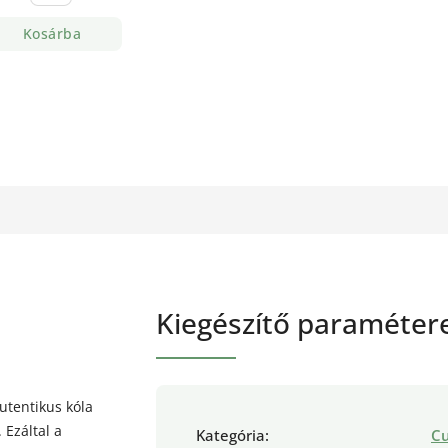
Kosárba
Kiegészítő paraméter
utentikus kóla
 Ezáltal a
Kategória
:
C