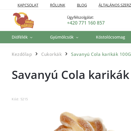
KAPCSOLAT
RÓLUNK
BLOG
ÁLTALÁNOS SZERZ
SZÁLLÍTÁSI POLITIKA
VISSZAKÜLDÉSI ÉS VISSZATÉRÍTÉSI P
Ügyfélszolgálat:
+420 771 160 857
Diófélék
Gyümölcsök
Kóstolócsomag
Kezdőlap
Cukorkák
Savanyú Cola karikák 100
/
/
Savanyú Cola karikák
Kód:
5215