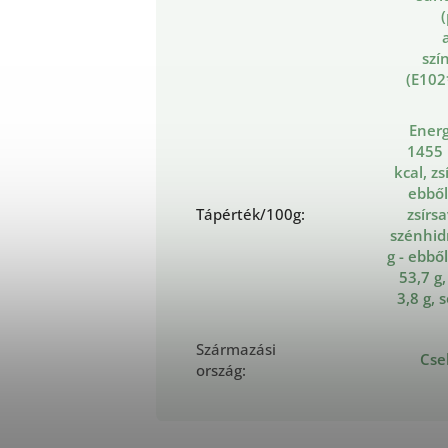
(
szí
(E102
Energ
1455 
kcal, zsí
ebből
Tápérték/100g
:
zsírsa
szénhid
g - ebbő
53,7 g,
3,8 g, 
Származási
Cse
ország
: