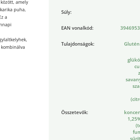
 között, amely
karika puha,
Súly
:
Ez a
ennapi
EAN vonalkód
:
3946953
ylaltkelyhek,
Tulajdonságok
:
Gluté
l kombinálva
glükó
cu
savan
sza
(cit
Összetevők
:
konce
1,25%
(t
fu
sűrí