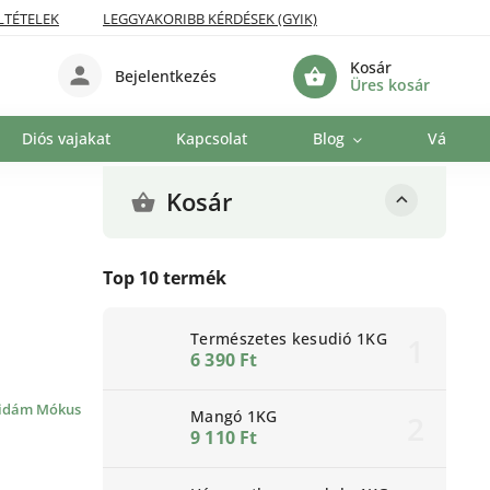
LTÉTELEK
LEGGYAKORIBB KÉRDÉSEK (GYIK)
Kosár
Bejelentkezés
Üres kosár
Diós vajakat
Kapcsolat
Blog
Vállalat
Kosár
Top 10 termék
Természetes kesudió 1KG
6 390 Ft
idám Mókus
Mangó 1KG
9 110 Ft