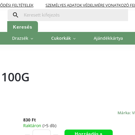
ŐDÉSI FELTÉTELEK
SZEMÉLYES ADATOK VÉDELMÉRE VONATKOZÓ FE
OLITIKA
FIZETÉSI LEHETŐSÉGEK
Keresés
Drazsék
Cukorkák
Ajándékkártya
G
 100G
Márka:
V
830 Ft
Raktáron
(>5 db)
Hozzáadás a