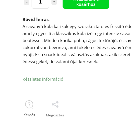
kosárhoz
Rövid leírás
:
A savanyú kóla karikák egy szórakoztató és frissítő éd
amely egyesíti a klasszikus kóla ízét egy intenzív sava
beütéssel. Minden karika puha, rágós textúrájú, és sa
cukorral van bevonva, ami tökéletes édes-savanyú él
nyújt. Ez a snack ideális választás azoknak, akik szeret
édességeket, de valami újat keresnek.
Részletes információ
Kérdés
Megosztás