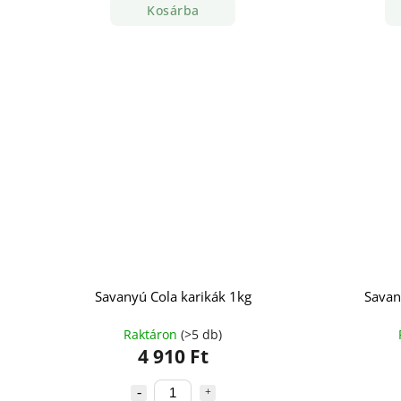
Kosárba
Savanyú Cola karikák 1kg
Savan
Raktáron
(>5 db)
4 910 Ft