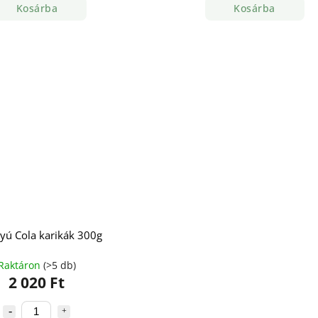
Kosárba
Kosárba
yú Cola karikák 300g
Raktáron
(>5 db)
2 020 Ft