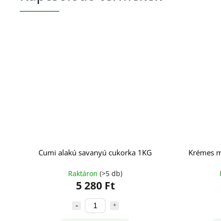
Cumi alakú savanyú cukorka 1KG
Krémes m
Raktáron
(>5 db)
5 280 Ft