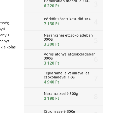
Hámozatlan mandula 1KG
6 220 Ft
Pörkölt sózott kesudió 1KG
esség,
7 130 Ft
nyú
vanyú
Narancshéj étcsokoládéban
300G
ményt
3 300 Ft
ik a kólás
Vörös áfonya étcsokoládéban
300G
3 120 Ft
Tejkaramella vaníliával és
csokoládéval 1KG
4 940 Ft
Narancs zselé 300g
2 190 Ft
Citrom zselé 300g