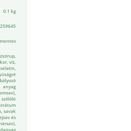
0.1 kg
259645
nmentes
zszirup,
kor, víz,
zselatin,
yúságot
bályozó
anyag
romsav),
szőlőlé
ntrátum
, savak
ejsav és
mársav),
tőanyag