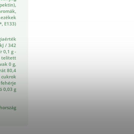
pektin),
aromák,
nezékek
*, E133)
iaérték
kJ / 342
r 0,1 g -
 telített
vak 0 g,
rát 80,4
l cukrok
 fehérje
só 0,03 g
hország