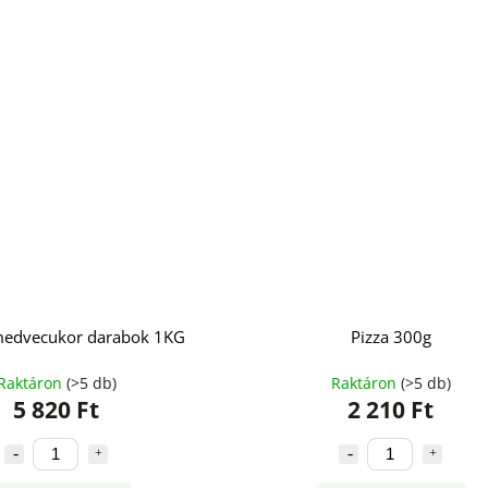
edvecukor darabok 1KG
Pizza 300g
Raktáron
(>5 db)
Raktáron
(>5 db)
5 820 Ft
2 210 Ft