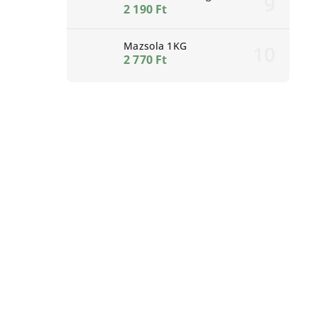
2 190 Ft
Mazsola 1KG
2 770 Ft