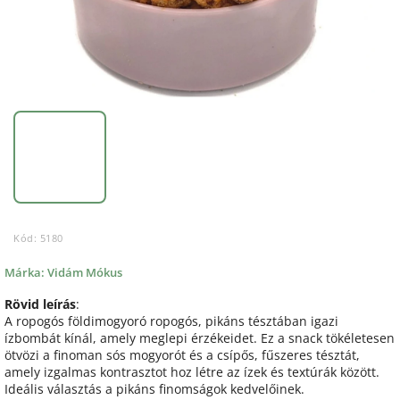
Kód:
5180
Márka:
Vidám Mókus
Rövid leírás
:
A ropogós földimogyoró ropogós, pikáns tésztában igazi
ízbombát kínál, amely meglepi érzékeidet. Ez a snack tökéletesen
ötvözi a finoman sós mogyorót és a csípős, fűszeres tésztát,
amely izgalmas kontrasztot hoz létre az ízek és textúrák között.
Ideális választás a pikáns finomságok kedvelőinek.