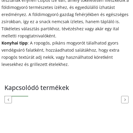
tésztának enyhén csípős íze van, amely tökéletesen illeszkedik a
földimogyoró természetes ízéhez, és egyedülálló ízhatást
eredményez. A földimogyoró gazdag fehérjékben és egészséges
zsírokban, így ez a snack nemcsak ízletes, hanem tápláló is.
Tökéletes választás partikhoz, tévézéshez vagy akár egy ital
melletti ropogtatnivalóként.
Konyhai tipp
: A ropogós, pikáns mogyorót tálalhatod gyors
vendégváró falatként, hozzáadhatod salátákhoz, hogy extra
ropogós textúrát adj nekik, vagy használhatod köretként
levesekhez és grillezett ételekhez.
Kapcsolódó termékek
Previous
Next