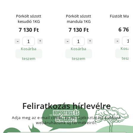
Pörkölt sózott
Pörkölt sózott
Füstölt Man
kesudió 1KG
mandula 1KG
6 760
7 130 Ft
7 130 Ft
Kosár
Kosárba
Kosárba
tesze
teszem
teszem
Feliratkozás hírlevélre
Adja meg az e-mail címét, és mi tájékoztatást küldünk
webáruházunk új termékeiről.