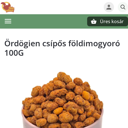
Üres kosár
Keresés
Ördögien csípős földimogyoró
100G