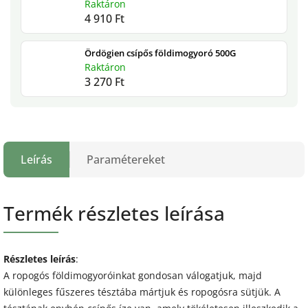
Raktáron
4 910 Ft
Ördögien csípős földimogyoró 500G
Raktáron
3 270 Ft
Leírás
Paramétereket
Termék részletes leírása
Részletes leírás
:
A ropogós földimogyoróinkat gondosan válogatjuk, majd
különleges fűszeres tésztába mártjuk és ropogósra sütjük. A