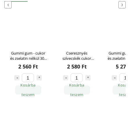
Previous
Next
Gummi gum - cukor
Cseresznyés
Gummi gum 
és zselatin nélkül 300
szívecskék cukor
és zselatin n
g
nélkül 300g
2 560 Ft
2 580 Ft
5 270
Kosárba
Kosárba
Kosár
teszem
teszem
tesze