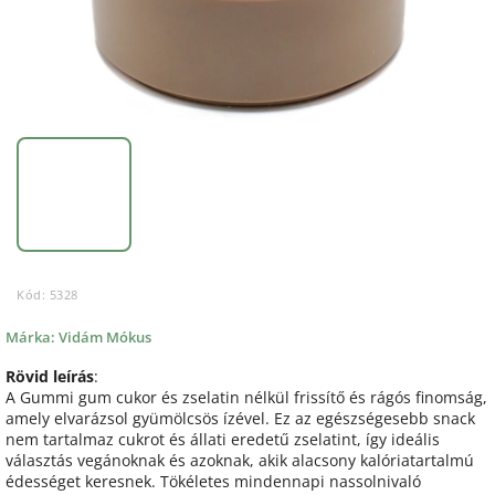
Kód:
5328
Márka:
Vidám Mókus
Rövid leírás
:
A Gummi gum cukor és zselatin nélkül frissítő és rágós finomság,
amely elvarázsol gyümölcsös ízével. Ez az egészségesebb snack
nem tartalmaz cukrot és állati eredetű zselatint, így ideális
választás vegánoknak és azoknak, akik alacsony kalóriatartalmú
édességet keresnek. Tökéletes mindennapi nassolnivaló