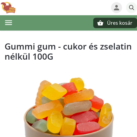
Üres kosár
Keresés
Gummi gum - cukor és zselatin
nélkül 100G