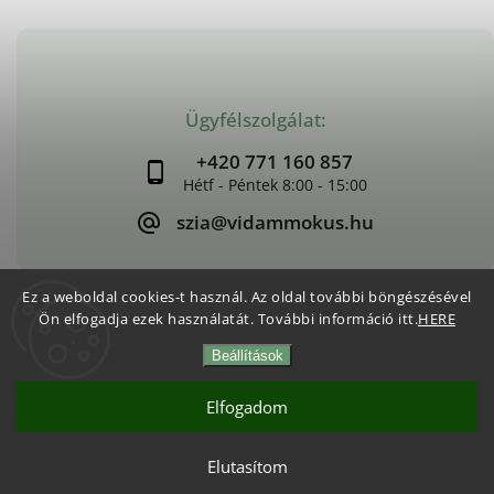
Ügyfélszolgálat:
+420 771 160 857
szia@vidammokus.hu
Ez a weboldal cookies-t használ. Az oldal további böngészésével
Ön elfogadja ezek használatát. További információ itt.
HERE
Copyright 2026
Vidám Mókus
. Minden jog fenntartva.
Beállítások
Süti beállítások szerkesztése
Vytvořil
Shoptet
| Design
Shoptak.cz
Elfogadom
Elutasítom