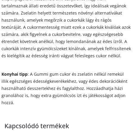
tartalmaznak állati eredetű összetevőket, így ideálisak vegánok
számára. Zselatin helyett természetes növényi alternatívákat
használunk, amelyek megőrzik a cukorkák lágy és rágós
textúráját. A cukormentesség miatt ezek a cukorkák kiválóak azok
számára, akik figyelnek a cukorbevitelre, vagy egészségesebb
étrendet követnek anélkül, hogy lemondanának az édes ízről. A
cukorkák intenzív gyümölcsízeket kínálnak, amelyek felfrissítenek
és kielégítik az édesség iránti vágyat felesleges cukor nélkül.
Konyhai tipp
: A Gummi gum cukor és zselatin nélkül remekül
illik egészséges édességkeverékekhez, vagy édes dekorációként
használható desszertekhez és fagylalthoz. Hozzáadhatja házi
granolához is, hogy extra gyümölcsös ízt és játékosságot adjon
hozzá.
Kapcsolódó termékek