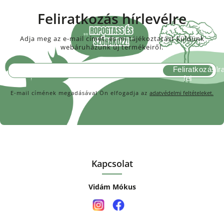
Feliratkozás hírlevélre
Adja meg az e-mail címét, és mi tájékoztatást küldünk
webáruházunk új termékeiről.
Feliratkozás
E-mail címének megadásával Ön elfogadja az
adatvédelmi feltételeket.
Kapcsolat
Vidám Mókus