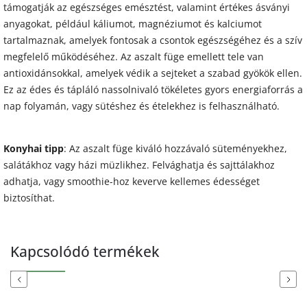
támogatják az egészséges emésztést, valamint értékes ásványi
anyagokat, például káliumot, magnéziumot és kalciumot
tartalmaznak, amelyek fontosak a csontok egészségéhez és a szív
megfelelő működéséhez. Az aszalt füge emellett tele van
antioxidánsokkal, amelyek védik a sejteket a szabad gyökök ellen.
Ez az édes és tápláló nassolnivaló tökéletes gyors energiaforrás a
nap folyamán, vagy sütéshez és ételekhez is felhasználható.
Konyhai tipp
: Az aszalt füge kiváló hozzávaló süteményekhez,
salátákhoz vagy házi müzlikhez. Felvághatja és sajttálakhoz
adhatja, vagy smoothie-hoz keverve kellemes édességet
biztosíthat.
Kapcsolódó termékek
Previous
Next