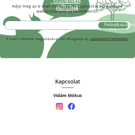
Adja meg az e-mail címét, és mi tájékoztatást küldünk
webáruházunk új termékeiről.
Feliratkozás
E-mail címének megadásával Ön elfogadja az
adatvédelmi feltételeket.
Kapcsolat
Vidám Mókus