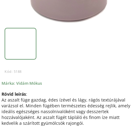
Kód:
5188
Márka:
Vidám Mókus
Rövid leírás
:
Az aszalt füge gazdag, édes ízével és lágy, rágós textúrájával
varázsol el. Minden fügében természetes édesség rejlik, amely
ideális egészséges nassolnivalóként vagy desszertek
hozzávalójaként. Az aszalt fügét tápláló és finom íze miatt
kedvelik a szárított gyümölcsök rajongói.