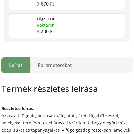
7 670 Ft
Füge 500G
Raktáron
4 230 Ft
Leírás
Paramétereket
Termék részletes leírása
Részletes leírás
:
Az aszalt fügénk gondosan válogatott, érett fügéből készül,
amelyeket természetes eljárással szárítanak, hogy megőrizzék
édes ízüket és tápanyagaikat. A füge gazdag rostokban, amelyek