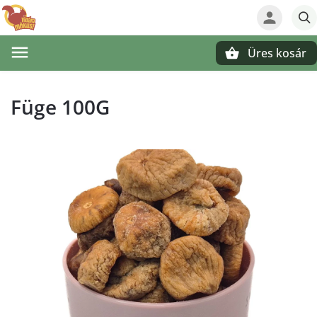
Üres kosár
Keresés
Füge 100G