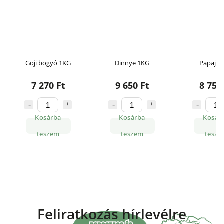
Goji bogyó 1KG
Dinnye 1KG
Papaja 
7 270 Ft
9 650 Ft
8 750
Kosárba
Kosárba
Kosár
teszem
teszem
tesze
Feliratkozás hírlevélre