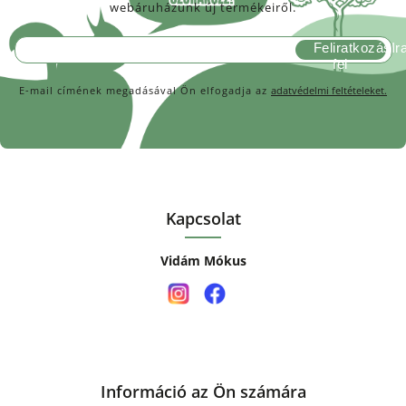
webáruházunk új termékeiről.
Feliratkozás
E-mail címének megadásával Ön elfogadja az
adatvédelmi feltételeket.
Kapcsolat
Vidám Mókus
Információ az Ön számára