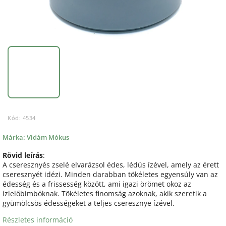
Kód:
4534
Márka:
Vidám Mókus
Rövid leírás
:
A cseresznyés zselé elvarázsol édes, lédús ízével, amely az érett
cseresznyét idézi. Minden darabban tökéletes egyensúly van az
édesség és a frissesség között, ami igazi örömet okoz az
ízlelőbimbóknak. Tökéletes finomság azoknak, akik szeretik a
gyümölcsös édességeket a teljes cseresznye ízével.
Részletes információ