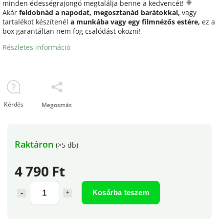
minden édességrajongó megtalálja benne a kedvencét! 🍭
Akár
feldobnád a napodat, megosztanád barátokkal,
vagy
tartalékot készítenél
a munkába vagy egy filmnézős estére,
ez a
box garantáltan nem fog csalódást okozni!
Részletes információ
Kérdés
Megosztás
Raktáron
(>5 db)
4 790 Ft
Kosárba teszem