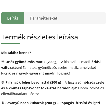
Leírás
Paramétereket
Termék részletes leírása
Mit találsz benne?
🐻
Óriás gyümölcsös macik (200 g)
– A klasszikus macik
óriási
változatban!
Zamatos, gyümölcsös zselés macik, amelyeket
kicsik és nagyok egyaránt imádni fognak!
🦋
Pillangók fehér bevonattal (200 g)
– A
lágy gyümölcsös zselé
és a krémes tejbevonat tökéletes harmóniája!
Finom, omlós és
ellenállhatatlanul édes!
🐛
Savanyú neon kukacok (200 g)
–
Ropogós, frissítő és igazi