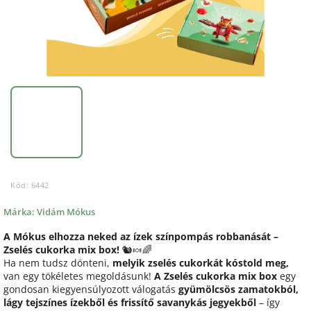
Kód:
6442
Márka:
Vidám Mókus
A Mókus elhozza neked az ízek színpompás robbanását –
Zselés cukorka mix box!
🐿️🍬🌈
Ha nem tudsz dönteni,
melyik zselés cukorkát kóstold meg,
van egy tökéletes megoldásunk!
A Zselés cukorka mix box
egy
gondosan kiegyensúlyozott válogatás
gyümölcsös zamatokból,
lágy tejszínes ízekből és frissítő savanykás jegyekből
– így