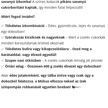
savanyú ízbomba!
A színes kukacok
pikáns savanyú
cukorborítást kaptak,
így minden falat felpezsdít!
Miért fogod imádni?
✅
Tökéletes ízkombináció
– Édes, gyümölcsös, tejes és savanyú
egy dobozban!
✅
Szórakozás kicsiknek és nagyoknak
– Mert a zselés cukorkák
minden korosztálynak örömet okoznak!
✅
Tökéletes bulira vagy kikapcsolódásra
–
Oszd meg a
barátaiddal, vagy élvezd egyedül!
✅
Szuper nasi útközben
– A zselés cukorkák mindig jól jönnek!
✅
Óriási adag
–
Összesen 600 g zselés élvezet egy dobozban!
Akár
édes jutalomként, egy tálba öntve vagy csak úgy a
dobozból falatozva
,
a Mókus elhozza neked az ízek
színpompás robbanását egyetlen boxban!
🐿️🍬✨