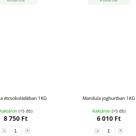
a étcsokoládéban 1KG
Mandula joghurtban 1KG
Raktáron
(>5 db)
Raktáron
(>5 db)
8 750 Ft
6 010 Ft