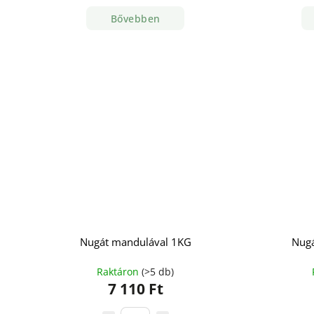
Bővebben
Nugát mandulával 1KG
Nugá
Raktáron
(>5 db)
7 110 Ft