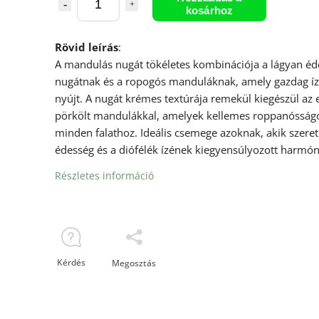
kosárhoz
Rövid leírás
:
A mandulás nugát tökéletes kombinációja a lágyan éd
nugátnak és a ropogós manduláknak, amely gazdag í
nyújt. A nugát krémes textúrája remekül kiegészül az
pörkölt mandulákkal, amelyek kellemes roppanósság
minden falathoz. Ideális csemege azoknak, akik szeret
édesség és a diófélék ízének kiegyensúlyozott harmóni
Részletes információ
Kérdés
Megosztás