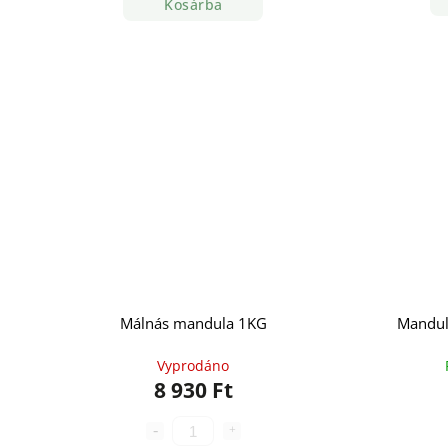
Kosárba
Málnás mandula 1KG
Mandul
Vyprodáno
8 930 Ft