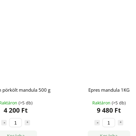
 pörkölt mandula 500 g
Epres mandula 1KG
Raktáron
(>5 db)
Raktáron
(>5 db)
4 200 Ft
9 480 Ft
Kosárba
Kosárba