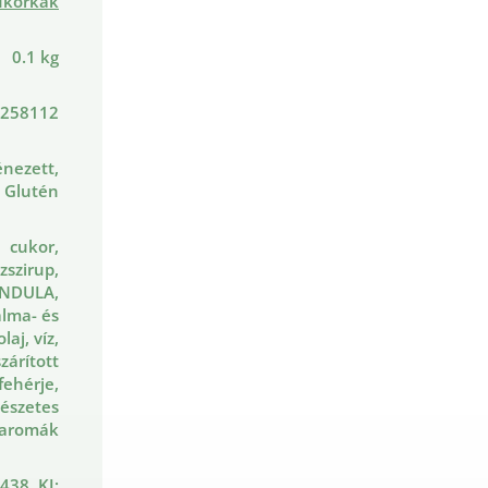
ukorkák
0.1 kg
258112
nezett,
Glutén
cukor,
zszirup,
NDULA,
lma- és
aj, víz,
szárított
fehérje,
észetes
aromák
 438, KJ: