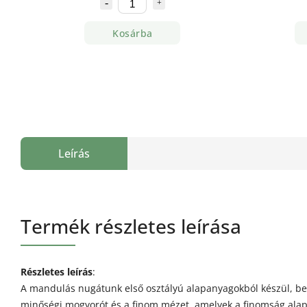
Kosárba
Leírás
Termék részletes leírása
Részletes leírás
:
A mandulás nugátunk első osztályú alapanyagokból készül, be
minőségi mogyorót és a finom mézet, amelyek a finomság alapj