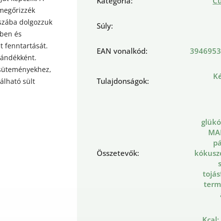
Kategória
:
C
megőrizzék
szába dolgozzuk
Súly
:
ében és
t fenntartását.
EAN vonalkód
:
3946953
jándékként.
 süteményekhez,
Ké
Tulajdonságok
:
álható sült
glükó
MA
pá
Összetevők
:
kókuszol
tojás
term
Kcal: