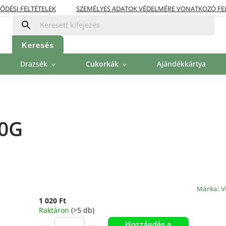
ŐDÉSI FELTÉTELEK
SZEMÉLYES ADATOK VÉDELMÉRE VONATKOZÓ FE
OLITIKA
FIZETÉSI LEHETŐSÉGEK
Keresés
Drazsék
Cukorkák
Ajándékkártya
00G
Márka:
V
1 020 Ft
Raktáron
(>5 db)
Hozzáadás a