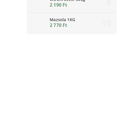
2 190 Ft
Mazsola 1KG
2 770 Ft