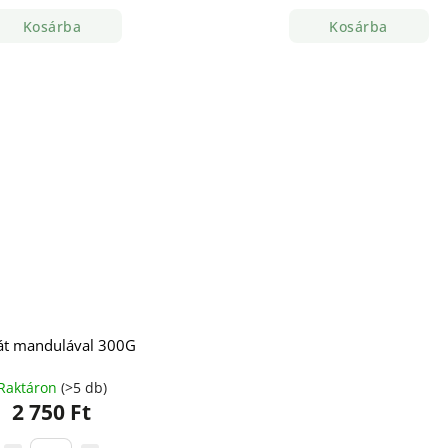
Kosárba
Kosárba
t mandulával 300G
Raktáron
(>5 db)
2 750 Ft