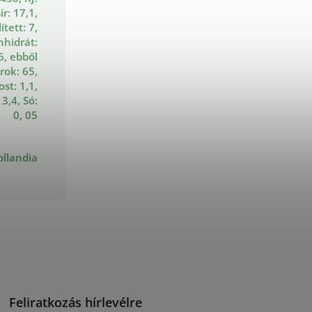
ír: 17,1,
ített: 7,
nhidrát:
6, ebből
rok: 65,
ost: 1,1,
 3,4, Só:
0, 05
ollandia
Feliratkozás hírlevélre