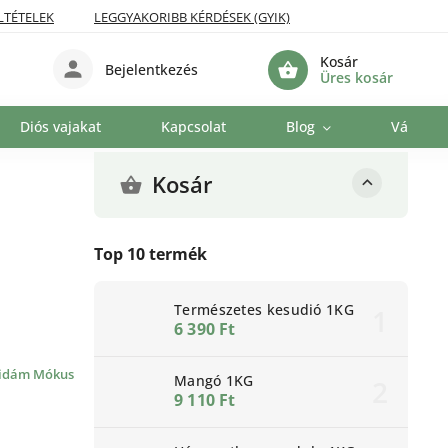
LTÉTELEK
LEGGYAKORIBB KÉRDÉSEK (GYIK)
Kosár
Bejelentkezés
Üres kosár
Diós vajakat
Kapcsolat
Blog
Vállalat
Kosár
Top 10 termék
Természetes kesudió 1KG
6 390 Ft
idám Mókus
Mangó 1KG
9 110 Ft