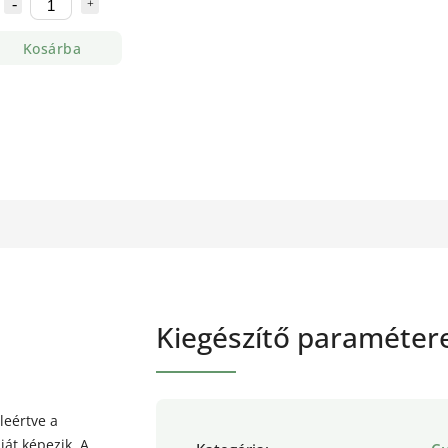
Kosárba
Kiegészítő paraméter
leértve a
át képezik. A