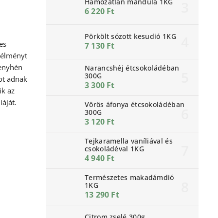
Hámozatlan mandula 1KG
6 220 Ft
Pörkölt sózott kesudió 1KG
es
7 130 Ft
zélményt
 enyhén
Narancshéj étcsokoládéban
300G
ot adnak
3 300 Ft
ik az
áját.
Vörös áfonya étcsokoládéban
300G
3 120 Ft
Tejkaramella vaníliával és
csokoládéval 1KG
4 940 Ft
Természetes makadámdió
1KG
13 290 Ft
Citrom zselé 300g