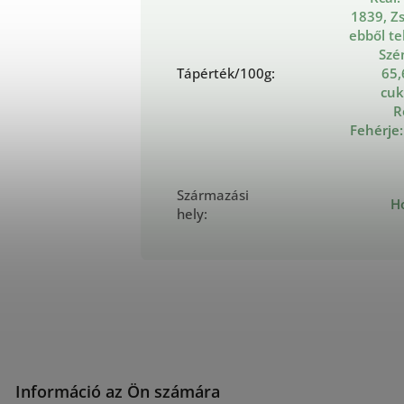
1839, Zs
ebből tel
Szé
Tápérték/100g
:
65,
cuk
R
Fehérje:
Származási
H
hely
:
Információ az Ön számára