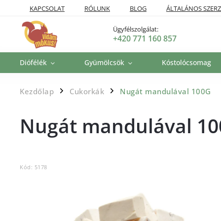
KAPCSOLAT
RÓLUNK
BLOG
ÁLTALÁNOS SZERZ
SZÁLLÍTÁSI POLITIKA
VISSZAKÜLDÉSI ÉS VISSZATÉRÍTÉSI P
Ügyfélszolgálat:
+420 771 160 857
Diófélék
Gyümölcsök
Kóstolócsomag
Kezdőlap
Cukorkák
Nugát mandulával 100G
/
/
Nugát mandulával 1
Kód:
5178