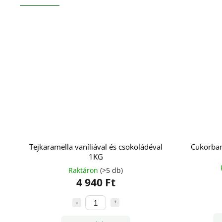
Tejkaramella vaníliával és csokoládéval
Cukorban
1KG
Raktáron
(>5 db)
4 940 Ft