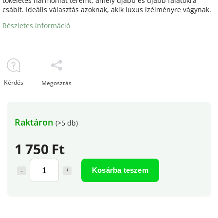
tökéletes harmóniát teremt, amely újabb és újabb falatokra
csábít. Ideális választás azoknak, akik luxus ízélményre vágynak.
Részletes információ
Kérdés
Megosztás
Raktáron
(>5 db)
1 750 Ft
Kosárba teszem