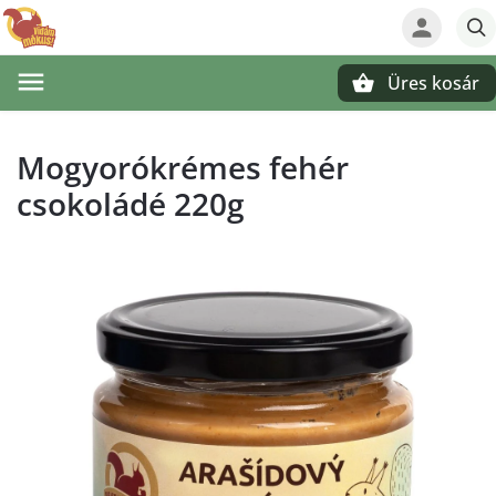
Üres kosár
Keresés
Mogyorókrémes fehér
csokoládé 220g