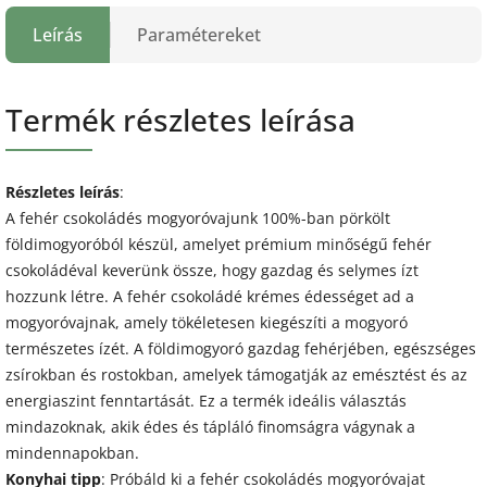
Leírás
Paramétereket
Termék részletes leírása
Részletes leírás
:
A fehér csokoládés mogyoróvajunk 100%-ban pörkölt
földimogyoróból készül, amelyet prémium minőségű fehér
csokoládéval keverünk össze, hogy gazdag és selymes ízt
hozzunk létre. A fehér csokoládé krémes édességet ad a
mogyoróvajnak, amely tökéletesen kiegészíti a mogyoró
természetes ízét. A földimogyoró gazdag fehérjében, egészséges
zsírokban és rostokban, amelyek támogatják az emésztést és az
energiaszint fenntartását. Ez a termék ideális választás
mindazoknak, akik édes és tápláló finomságra vágynak a
mindennapokban.
Konyhai tipp
: Próbáld ki a fehér csokoládés mogyoróvajat