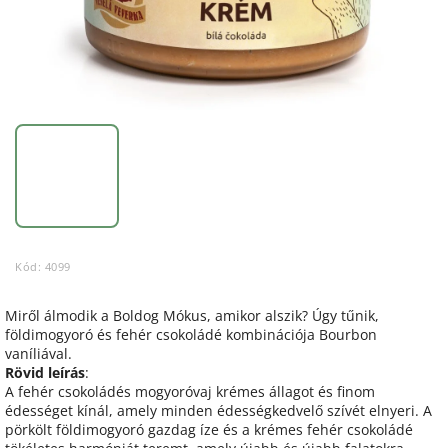
Kód:
4099
Miről álmodik a Boldog Mókus, amikor alszik? Úgy tűnik,
földimogyoró és fehér csokoládé kombinációja Bourbon
vaníliával.
Rövid leírás
:
A fehér csokoládés mogyoróvaj krémes állagot és finom
édességet kínál, amely minden édességkedvelő szívét elnyeri. A
pörkölt földimogyoró gazdag íze és a krémes fehér csokoládé