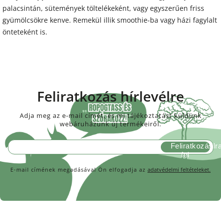
palacsintán, sütemények töltelékeként, vagy egyszerűen friss
gyümölcsökre kenve. Remekül illik smoothie-ba vagy házi fagylalt
önteteként is.
Feliratkozás hírlevélre
Adja meg az e-mail címét, és mi tájékoztatást küldünk
webáruházunk új termékeiről.
Feliratkozás
E-mail címének megadásával Ön elfogadja az
adatvédelmi feltételeket.