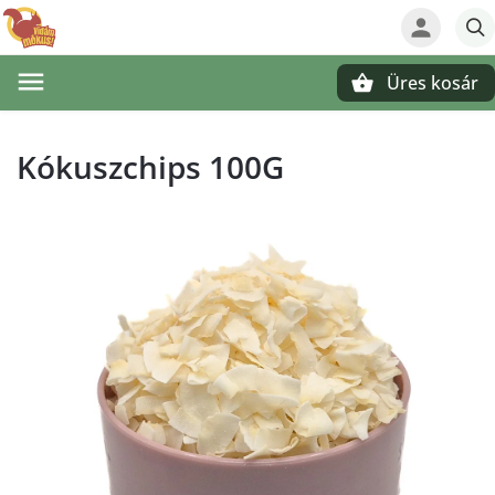
Üres kosár
Keresés
Kókuszchips 100G