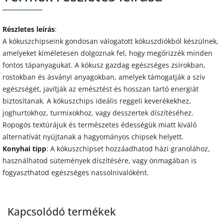
Részletes leírás
:
A kókuszchipseink gondosan válogatott kókuszdiókból készülnek,
amelyeket kíméletesen dolgoznak fel, hogy megőrizzék minden
fontos tápanyagukat. A kókusz gazdag egészséges zsírokban,
rostokban és ásványi anyagokban, amelyek támogatják a szív
egészségét, javítják az emésztést és hosszan tartó energiát
biztosítanak. A kókuszchips ideális reggeli keverékekhez,
joghurtokhoz, turmixokhoz, vagy desszertek díszítéséhez.
Ropogós textúrájuk és természetes édességük miatt kiváló
alternatívát nyújtanak a hagyományos chipsek helyett.
Konyhai tipp
: A kókuszchipset hozzáadhatod házi granolához,
használhatod sütemények díszítésére, vagy önmagában is
fogyaszthatod egészséges nassolnivalóként.
Kapcsolódó termékek