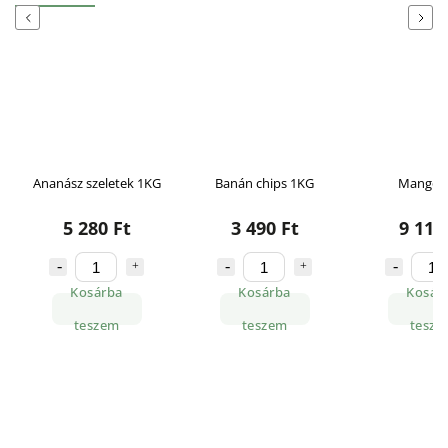
Previous
Next
Ananász szeletek 1KG
Banán chips 1KG
Mangó 
5 280 Ft
3 490 Ft
9 110
Kosárba
Kosárba
Kosár
teszem
teszem
tesze