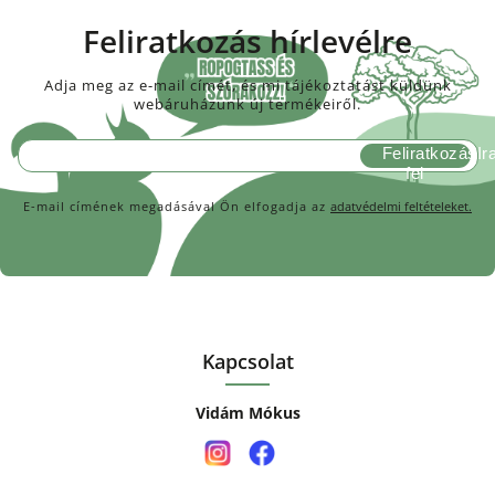
Feliratkozás hírlevélre
Adja meg az e-mail címét, és mi tájékoztatást küldünk
webáruházunk új termékeiről.
Feliratkozás
E-mail címének megadásával Ön elfogadja az
adatvédelmi feltételeket.
Kapcsolat
Vidám Mókus