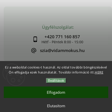
Ügyfélszolgálat:
+420 771 160 857
szia@vidammokus.hu
Ez a weboldal cookies-t használ. Az oldal további böngészésével
Ön elfogadja ezek használatát. További információ itt.
HERE
Copyright 2026
Vidám Mókus
. Minden jog fenntartva.
Beállítások
Süti beállítások szerkesztése
Vytvořil
Shoptet
| Design
Shoptak.cz
Elfogadom
Elutasítom