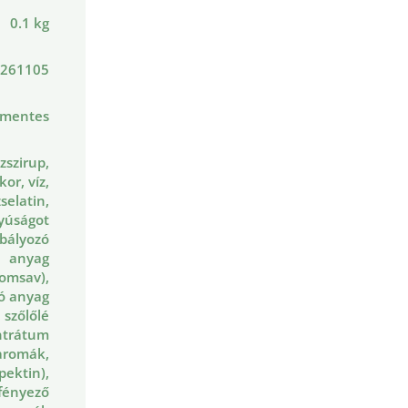
0.1 kg
261105
nmentes
zszirup,
kor, víz,
zselatin,
yúságot
bályozó
anyag
romsav),
ló anyag
, szőlőlé
ntrátum
aromák,
(pektin),
fényező