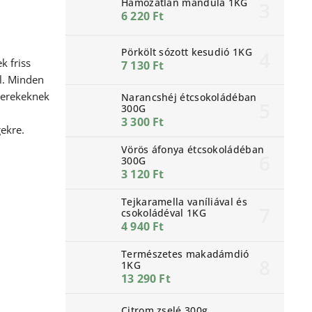
Hámozatlan mandula 1KG
6 220 Ft
Pörkölt sózott kesudió 1KG
k friss
7 130 Ft
l. Minden
gyerekeknek
Narancshéj étcsokoládéban
300G
3 300 Ft
ekre.
Vörös áfonya étcsokoládéban
300G
3 120 Ft
Tejkaramella vaníliával és
csokoládéval 1KG
4 940 Ft
Természetes makadámdió
1KG
13 290 Ft
Citrom zselé 300g