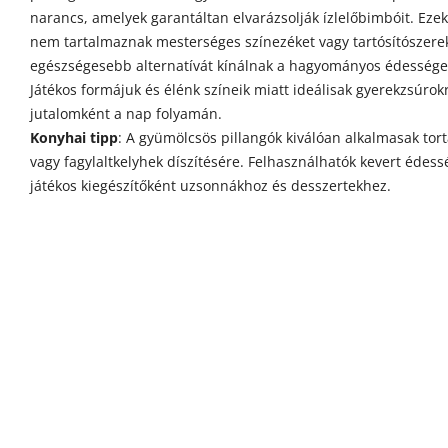
narancs, amelyek garantáltan elvarázsolják ízlelőbimbóit. Eze
nem tartalmaznak mesterséges színezéket vagy tartósítószerek
egészségesebb alternatívát kínálnak a hagyományos édessége
Játékos formájuk és élénk színeik miatt ideálisak gyerekzsúrokr
jutalomként a nap folyamán.
Konyhai tipp
: A gyümölcsös pillangók kiválóan alkalmasak tor
vagy fagylaltkelyhek díszítésére. Felhasználhatók kevert édes
játékos kiegészítőként uzsonnákhoz és desszertekhez.