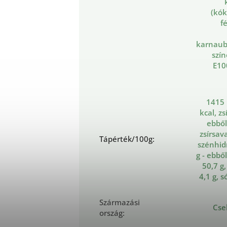
(kók
f
karnaub
szí
E10
1415 
kcal, zsí
ebből
zsírsava
Tápérték/100g
:
szénhid
g - ebbő
50,7 g,
4,1 g, s
Származási
Cse
ország
: