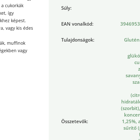
k a cukorkák
Súly
:
et, így
khez képest.
EAN vonalkód
:
3946953
a, vagy kis édes
Tulajdonságok
:
Gluté
ták, muffinok
ségekben vagy
glükó
cu
savan
sza
(cit
hidratá
(szorbit)
konce
Összetevők
:
1,25%, 
sűrítő 