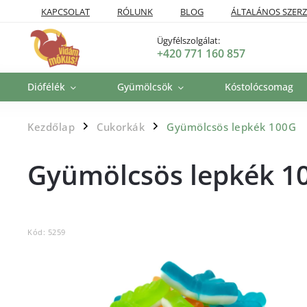
KAPCSOLAT
RÓLUNK
BLOG
ÁLTALÁNOS SZERZ
SZÁLLÍTÁSI POLITIKA
VISSZAKÜLDÉSI ÉS VISSZATÉRÍTÉSI P
Ügyfélszolgálat:
+420 771 160 857
Diófélék
Gyümölcsök
Kóstolócsomag
Kezdőlap
Cukorkák
Gyümölcsös lepkék 100G
/
/
Gyümölcsös lepkék 1
Kód:
5259