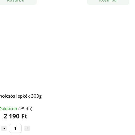
ölcsös lepkék 300g
Raktáron
(>5 db)
2 190 Ft