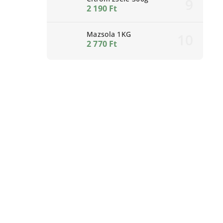
2 190 Ft
Mazsola 1KG
2 770 Ft