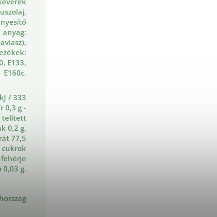
keverék
uszolaj,
ényesítő
anyag:
aviasz),
nezékek:
0, E133,
E160c.
kJ / 333
r 0,3 g -
 telített
k 0,2 g,
rát 77,5
l cukrok
 fehérje
ó 0,03 g.
hország