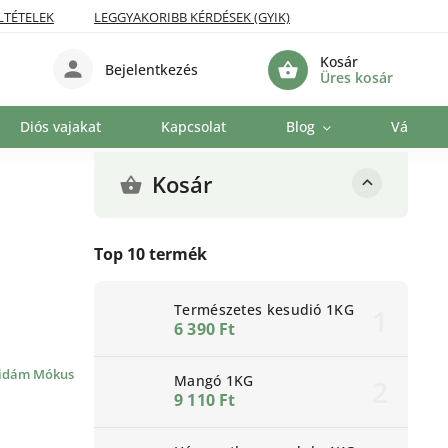
LTÉTELEK
LEGGYAKORIBB KÉRDÉSEK (GYIK)
Kosár
Bejelentkezés
Üres kosár
Diós vajakat
Kapcsolat
Blog
Vállalat
Kosár
Top 10 termék
Természetes kesudió 1KG
6 390 Ft
idám Mókus
Mangó 1KG
9 110 Ft