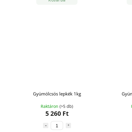
Gyümölcsös lepkék 1kg
Gyüm
Raktáron
(>5 db)
5 260 Ft