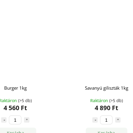
Burger 1kg
Savanyú giliszták 1kg
Raktáron
(>5 db)
Raktáron
(>5 db)
4 560 Ft
4 890 Ft
Kosárba
Kosárba