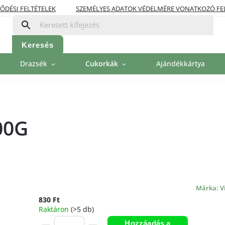
ŐDÉSI FELTÉTELEK
SZEMÉLYES ADATOK VÉDELMÉRE VONATKOZÓ FE
OLITIKA
FIZETÉSI LEHETŐSÉGEK
Keresés
Drazsék
Cukorkák
Ajándékkártya
00G
Márka:
V
830 Ft
Raktáron
(>5 db)
Hozzáadás a