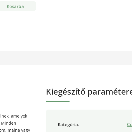
Kosárba
Kiegészítő paraméter
lnek, amelyek
k. Minden
Kategória
:
C
trom, málna vagy