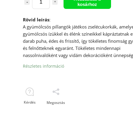
kosárhoz
Rövid leírás
:
A gyümölcsös pillangók játékos zselécukorkák, amelye
gyümölcsös ízükkel és élénk színeikkel kápráztatnak e
darab puha, édes és frissítő, így tökéletes finomság 
és felnőtteknek egyaránt. Tökéletes mindennapi
nassolnivalóként vagy vidám dekorációként ünnepség
Részletes információ
Kérdés
Megosztás