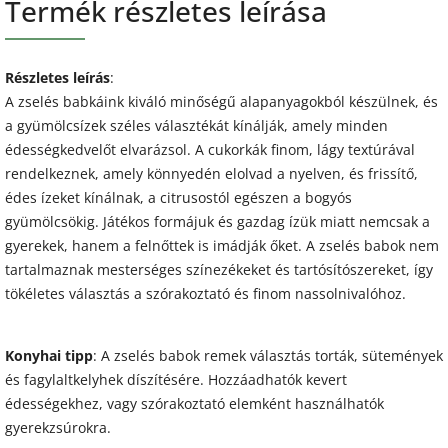
Termék részletes leírása
Részletes leírás
:
A zselés babkáink kiváló minőségű alapanyagokból készülnek, és
a gyümölcsízek széles választékát kínálják, amely minden
édességkedvelőt elvarázsol. A cukorkák finom, lágy textúrával
rendelkeznek, amely könnyedén elolvad a nyelven, és frissítő,
édes ízeket kínálnak, a citrusostól egészen a bogyós
gyümölcsökig. Játékos formájuk és gazdag ízük miatt nemcsak a
gyerekek, hanem a felnőttek is imádják őket. A zselés babok nem
tartalmaznak mesterséges színezékeket és tartósítószereket, így
tökéletes választás a szórakoztató és finom nassolnivalóhoz.
Konyhai tipp
: A zselés babok remek választás torták, sütemények
és fagylaltkelyhek díszítésére. Hozzáadhatók kevert
édességekhez, vagy szórakoztató elemként használhatók
gyerekzsúrokra.