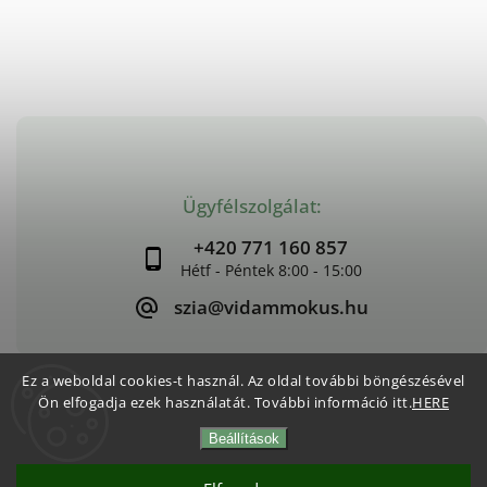
Ügyfélszolgálat:
+420 771 160 857
szia@vidammokus.hu
Ez a weboldal cookies-t használ. Az oldal további böngészésével
Ön elfogadja ezek használatát. További információ itt.
HERE
Copyright 2026
Vidám Mókus
. Minden jog fenntartva.
Beállítások
Süti beállítások szerkesztése
Vytvořil
Shoptet
| Design
Shoptak.cz