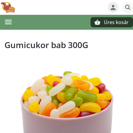
Üres kosár
Keresés
Gumicukor bab 300G