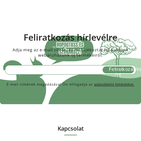
Feliratkozás hírlevélre
Adja meg az e-mail címét, és mi tájékoztatást küldünk
webáruházunk új termékeiről.
Feliratkozás
E-mail címének megadásával Ön elfogadja az
adatvédelmi feltételeket.
Kapcsolat