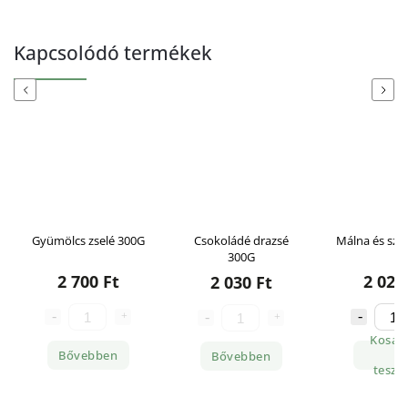
Kapcsolódó termékek
Previous
Next
Gyümölcs zselé 300G
Csokoládé drazsé
Málna és sze
300G
2 700 Ft
2 020
2 030 Ft
Kosár
Bővebben
Bővebben
tesze