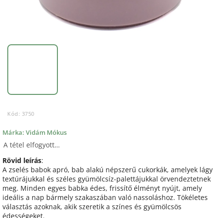
Kód:
3750
Márka:
Vidám Mókus
A tétel elfogyott…
Rövid leírás
:
A zselés babok apró, bab alakú népszerű cukorkák, amelyek lágy
textúrájukkal és széles gyümölcsíz-palettájukkal örvendeztetnek
meg. Minden egyes babka édes, frissítő élményt nyújt, amely
ideális a nap bármely szakaszában való nassoláshoz. Tökéletes
választás azoknak, akik szeretik a színes és gyümölcsös
édességeket.