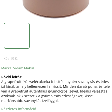
Kód:
5282
Márka:
Vidám Mókus
Rövid leírás
:
A grapefruit ízű zselécukorka frissítő, enyhén savanykás és édes
ízt kínál, amely kellemesen felfrissít. Minden darab puha, és tele
van a grapefruit autentikus gyümölcsös ízével. Ideális választás
azoknak, akik szeretik a gyümölcsös édességeket, kissé
markánsabb, savanykás ízvilággal.
Részletes információ