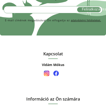
Feliratkozás
E-mail címének megadásával Ön elfogadja az
adatvédelmi feltételeket.
Kapcsolat
Vidám Mókus
Információ az Ön számára