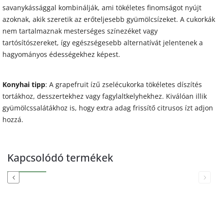
savanykássággal kombinálják, ami tökéletes finomságot nyújt
azoknak, akik szeretik az erőteljesebb gyümölcsízeket. A cukorkák
nem tartalmaznak mesterséges színezéket vagy
tartósítószereket, így egészségesebb alternatívát jelentenek a
hagyományos édességekhez képest.
Konyhai tipp
: A grapefruit ízű zselécukorka tökéletes díszítés
tortákhoz, desszertekhez vagy fagylaltkelyhekhez. Kiválóan illik
gyümölcssalátákhoz is, hogy extra adag frissítő citrusos ízt adjon
hozzá.
Kapcsolódó termékek
Previous
Next