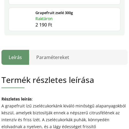
Grapefruit zselé 300g
Raktáron
2 190 Ft
Leírás
Paramétereket
Termék részletes leírása
Részletes leírás
:
A grapefruit ízű zselécukorkánk kiváló minőségű alapanyagokból
készül, amelyek biztosítják ennek a népszerű citrusfélének az
intenzív és friss ízét. A zselécukorkák puhák, könnyedén
elolvadnak a nyelven, és a lágy édességet frissítő