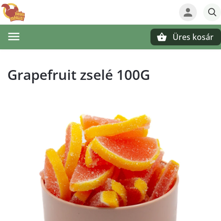
Üres kosár
Keresés
Grapefruit zselé 100G