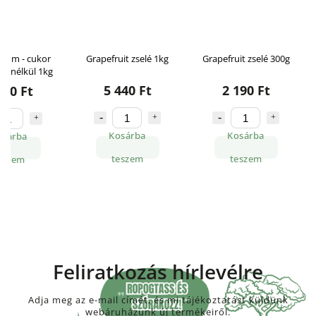
gum - cukor
Grapefruit zselé 1kg
Grapefruit zselé 300g
tin nélkül 1kg
5 440 Ft
2 190 Ft
270 Ft
Kosárba
Kosárba
osárba
teszem
teszem
eszem
Feliratkozás hírlevélre
Adja meg az e-mail címét, és mi tájékoztatást küldünk
webáruházunk új termékeiről.