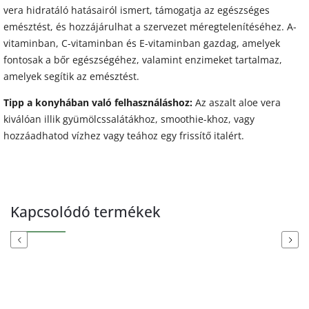
vera hidratáló hatásairól ismert, támogatja az egészséges
emésztést, és hozzájárulhat a szervezet méregtelenítéséhez. A-
vitaminban, C-vitaminban és E-vitaminban gazdag, amelyek
fontosak a bőr egészségéhez, valamint enzimeket tartalmaz,
amelyek segítik az emésztést.
Tipp a konyhában való felhasználáshoz:
Az aszalt aloe vera
kiválóan illik gyümölcssalátákhoz, smoothie-khoz, vagy
hozzáadhatod vízhez vagy teához egy frissítő italért.
Kapcsolódó termékek
Previous
Next