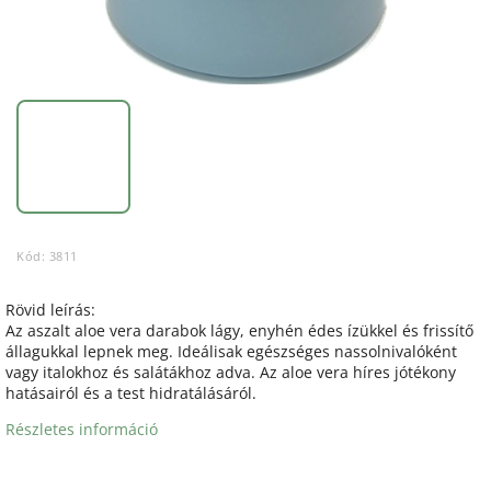
Kód:
3811
Rövid leírás:
Az aszalt aloe vera darabok lágy, enyhén édes ízükkel és frissítő
állagukkal lepnek meg. Ideálisak egészséges nassolnivalóként
vagy italokhoz és salátákhoz adva. Az aloe vera híres jótékony
hatásairól és a test hidratálásáról.
Részletes információ