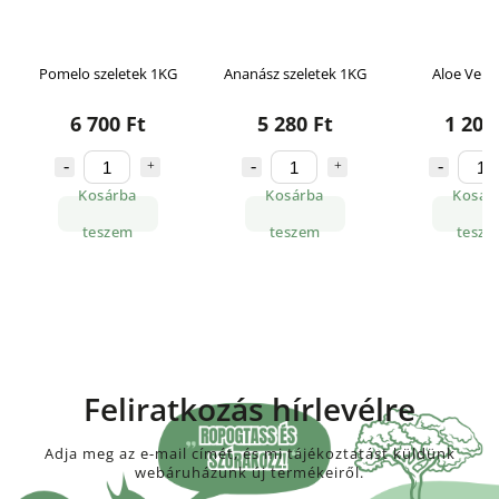
 1KG
Ananász szeletek 1KG
Aloe Vera 100 g
Alo
5 280 Ft
1 200 Ft
8
Kosárba
Kosárba
K
teszem
teszem
Feliratkozás hírlevélre
Adja meg az e-mail címét, és mi tájékoztatást küldünk
webáruházunk új termékeiről.