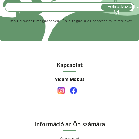
Feliratkozás
E-mail címének megadásával Ön elfogadja az
adatvédelmi feltételeket.
Kapcsolat
Vidám Mókus
Információ az Ön számára
Kapcsolat